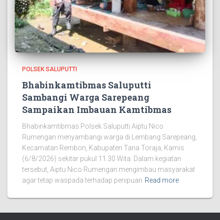
POLSEK SALUPUTTI
Bhabinkamtibmas Saluputti
Sambangi Warga Sarepeang
Sampaikan Imbauan Kamtibmas
Bhabinkamtibmas Polsek Saluputti Aiptu Nico
Rumengan menyambangi warga di Lembang Sarepeang,
Kecamatan Rembon, Kabupaten Tana Toraja, Kamis
(6/8/2026) sekitar pukul 11.30 Wita. Dalam kegiatan
tersebut, Aiptu Nico Rumengan mengimbau masyarakat
agar tetap waspada terhadap penipuan
Read more