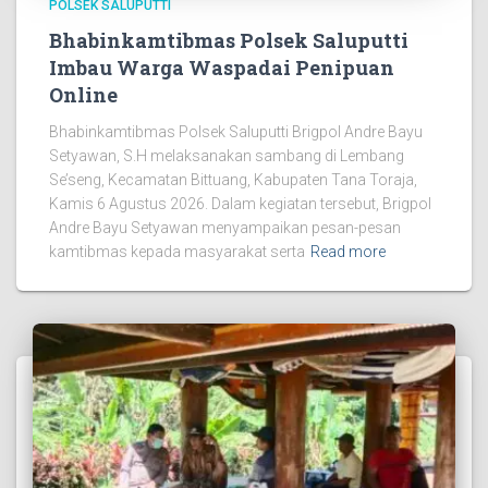
POLSEK SALUPUTTI
Bhabinkamtibmas Polsek Saluputti
Imbau Warga Waspadai Penipuan
Online
Bhabinkamtibmas Polsek Saluputti Brigpol Andre Bayu
Setyawan, S.H melaksanakan sambang di Lembang
Se’seng, Kecamatan Bittuang, Kabupaten Tana Toraja,
Kamis 6 Agustus 2026. Dalam kegiatan tersebut, Brigpol
Andre Bayu Setyawan menyampaikan pesan-pesan
kamtibmas kepada masyarakat serta
Read more