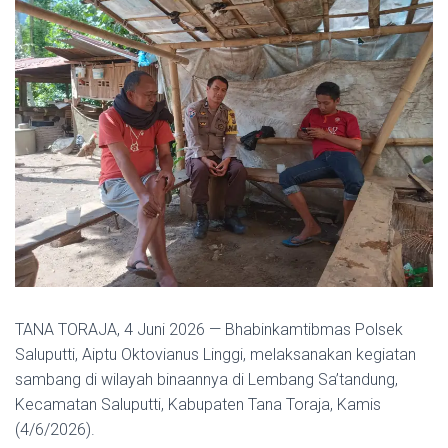
TANA TORAJA, 4 Juni 2026 — Bhabinkamtibmas Polsek
Saluputti, Aiptu Oktovianus Linggi, melaksanakan kegiatan
sambang di wilayah binaannya di Lembang Sa’tandung,
Kecamatan Saluputti, Kabupaten Tana Toraja, Kamis
(4/6/2026).