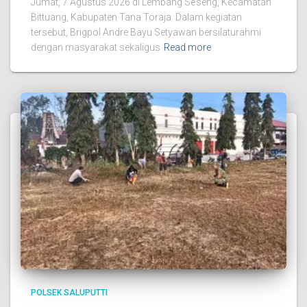
Jumat, 7 Agustus 2026 di Lembang Se’seng, Kecamatan
Bittuang, Kabupaten Tana Toraja. Dalam kegiatan
tersebut, Brigpol Andre Bayu Setyawan bersilaturahmi
dengan masyarakat sekaligus
Read more
POLSEK SALUPUTTI