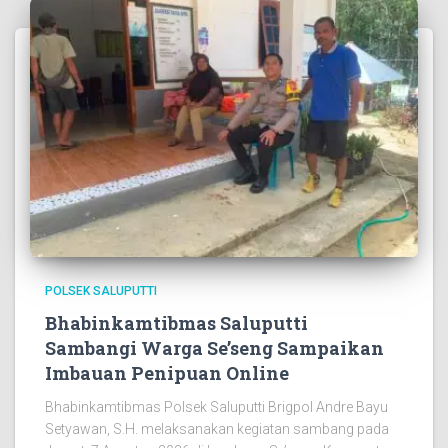
POLSEK SALUPUTTI
Bhabinkamtibmas Saluputti
Sambangi Warga Se’seng Sampaikan
Imbauan Penipuan Online
Bhabinkamtibmas Polsek Saluputti Brigpol Andre Bayu
Setyawan, S.H. melaksanakan kegiatan sambang pada