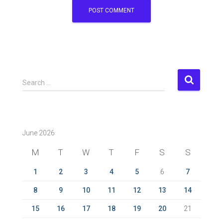
S
Search …
e
a
r
c
June 2026
h
f
M
T
W
T
F
S
S
o
r
1
2
3
4
5
6
7
:
8
9
10
11
12
13
14
15
16
17
18
19
20
21