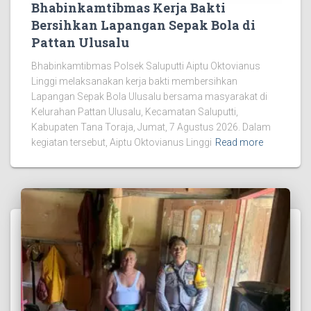
Bhabinkamtibmas Kerja Bakti
Bersihkan Lapangan Sepak Bola di
Pattan Ulusalu
Bhabinkamtibmas Polsek Saluputti Aiptu Oktovianus
Linggi melaksanakan kerja bakti membersihkan
Lapangan Sepak Bola Ulusalu bersama masyarakat di
Kelurahan Pattan Ulusalu, Kecamatan Saluputti,
Kabupaten Tana Toraja, Jumat, 7 Agustus 2026. Dalam
kegiatan tersebut, Aiptu Oktovianus Linggi
Read more