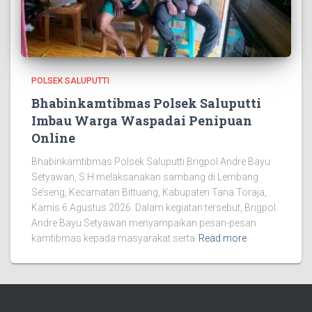
POLSEK SALUPUTTI
Bhabinkamtibmas Polsek Saluputti
Imbau Warga Waspadai Penipuan
Online
Bhabinkamtibmas Polsek Saluputti Brigpol Andre Bayu
Setyawan, S.H melaksanakan sambang di Lembang
Se’seng, Kecamatan Bittuang, Kabupaten Tana Toraja,
Kamis 6 Agustus 2026. Dalam kegiatan tersebut, Brigpol
Andre Bayu Setyawan menyampaikan pesan-pesan
kamtibmas kepada masyarakat serta
Read more