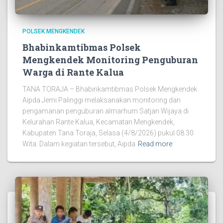
POLSEK MENGKENDEK
Bhabinkamtibmas Polsek
Mengkendek Monitoring Penguburan
Warga di Rante Kalua
TANA TORAJA – Bhabinkamtibmas Polsek Mengkendek
Aipda Jemi Palinggi melaksanakan monitoring dan
pengamanan penguburan almarhum Satjan Wijaya di
Kelurahan Rante Kalua, Kecamatan Mengkendek,
Kabupaten Tana Toraja, Selasa (4/8/2026) pukul 08.30
Wita. Dalam kegiatan tersebut, Aipda
Read more