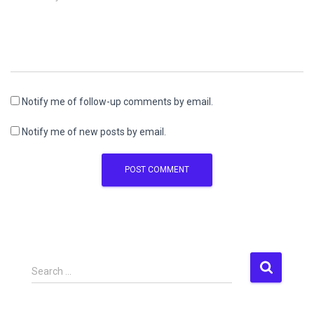
Notify me of follow-up comments by email.
Notify me of new posts by email.
S
Search …
e
a
r