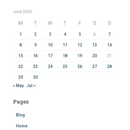
c
June 2026
h
f
M
T
W
T
F
S
S
o
r
1
2
3
4
5
6
7
:
8
9
10
11
12
13
14
15
16
17
18
19
20
21
22
23
24
25
26
27
28
29
30
« May
Jul »
Pages
Blog
Home