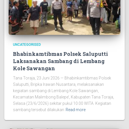
UNCATEGORISED
Bhabinkamtibmas Polsek Saluputti
Laksanakan Sambang di Lembang
Kole Sawangan
Tana Toraja, 23 Juni 2026 — Bhabinkamtibmas Polsek
Saluputti, Bripka Irawan Nusantara, melaksanakan
kegiatan sambang di Lembang Kole Sawangan,
Kecamatan Malimbong Balepe’, Kabupaten Tana Toraja,
Selasa (23/6/2026) sekitar pukul 10.00 WITA. Kegiatan
sambang tersebut dilakukan
Read more