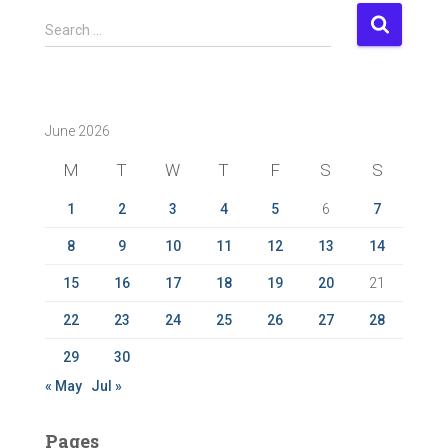
S
Search …
e
a
r
c
June 2026
h
f
M
T
W
T
F
S
S
o
r
1
2
3
4
5
6
7
:
8
9
10
11
12
13
14
15
16
17
18
19
20
21
22
23
24
25
26
27
28
29
30
« May
Jul »
Pages