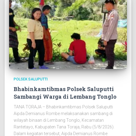
POLSEK SALUPUTTI
Bhabinkamtibmas Polsek Saluputti
Sambangi Warga di Lembang Tonglo
TANA TORAJA – Bhabinkamtibmas Polsek Saluputti
Aipda Demianus Rombe melaksanakan sambang di
wilayah binaan di Lembang Tonglo, Kecamatan
Rantetayo, Kabupaten Tana Toraja, Rabu (5/8/2026).
Dalam kegiatan tersebut, Aipda Demianus Rombe