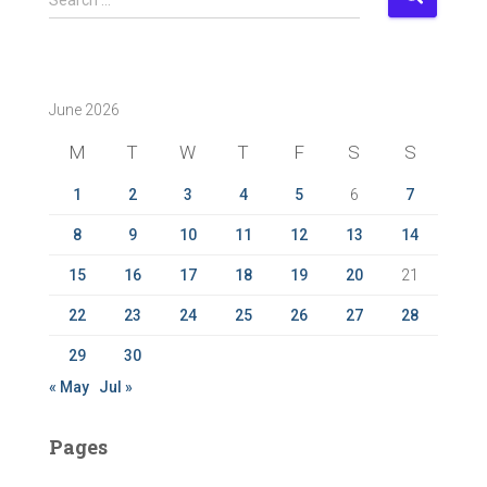
e
a
r
c
June 2026
h
f
M
T
W
T
F
S
S
o
r
1
2
3
4
5
6
7
:
8
9
10
11
12
13
14
15
16
17
18
19
20
21
22
23
24
25
26
27
28
29
30
« May
Jul »
Pages