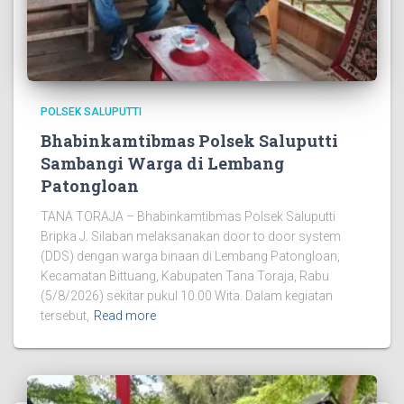
POLSEK SALUPUTTI
Bhabinkamtibmas Polsek Saluputti
Sambangi Warga di Lembang
Patongloan
TANA TORAJA – Bhabinkamtibmas Polsek Saluputti
Bripka J. Silaban melaksanakan door to door system
(DDS) dengan warga binaan di Lembang Patongloan,
Kecamatan Bittuang, Kabupaten Tana Toraja, Rabu
(5/8/2026) sekitar pukul 10.00 Wita. Dalam kegiatan
tersebut,
Read more