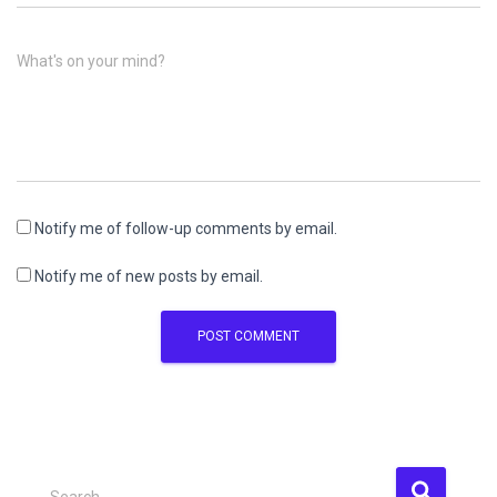
What's on your mind?
Notify me of follow-up comments by email.
Notify me of new posts by email.
S
Search …