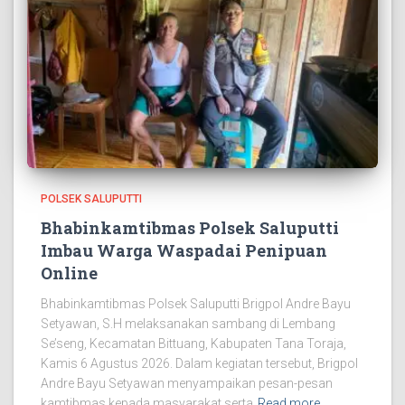
POLSEK SALUPUTTI
Bhabinkamtibmas Polsek Saluputti
Imbau Warga Waspadai Penipuan
Online
Bhabinkamtibmas Polsek Saluputti Brigpol Andre Bayu
Setyawan, S.H melaksanakan sambang di Lembang
Se’seng, Kecamatan Bittuang, Kabupaten Tana Toraja,
Kamis 6 Agustus 2026. Dalam kegiatan tersebut, Brigpol
Andre Bayu Setyawan menyampaikan pesan-pesan
kamtibmas kepada masyarakat serta
Read more