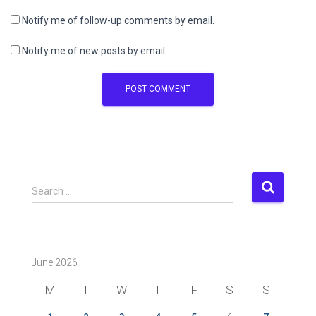
Notify me of follow-up comments by email.
Notify me of new posts by email.
S
Search …
e
a
r
c
June 2026
h
f
M
T
W
T
F
S
S
o
r