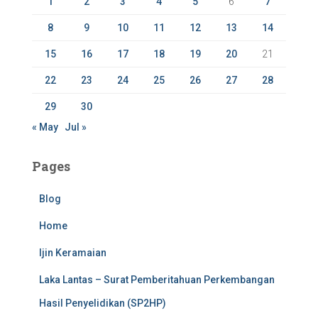
1
2
3
4
5
6
7
:
8
9
10
11
12
13
14
15
16
17
18
19
20
21
22
23
24
25
26
27
28
29
30
« May
Jul »
Pages
Blog
Home
Ijin Keramaian
Laka Lantas – Surat Pemberitahuan Perkembangan
Hasil Penyelidikan (SP2HP)