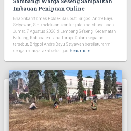
Sambangi Warga Se’seng Sampaikan
Imbauan Penipuan Online
Bhabinkamtibmas Polsek Saluputti Brigpol Andre Bayu
Setyawan, S.H. melaksanakan kegiatan sambang pada
Jumat, 7 Agustus 2026 di Lembang Se’seng, Kecamatan
Bittuang, Kabupaten Tana Toraja. Dalam kegiatan
tersebut, Brigpol Andre Bayu Setyawan bersilaturahmi
dengan masyarakat sekaligus
Read more