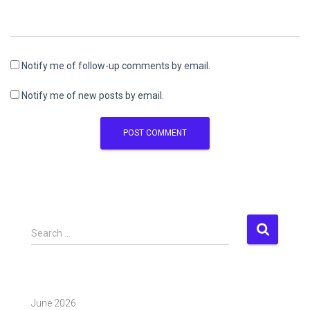
Notify me of follow-up comments by email.
Notify me of new posts by email.
S
Search …
e
a
r
c
June 2026
h