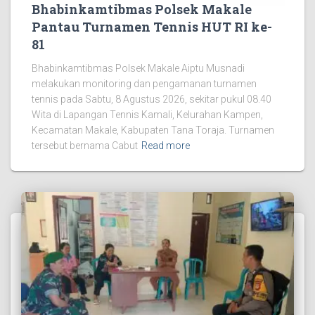
Bhabinkamtibmas Polsek Makale
Pantau Turnamen Tennis HUT RI ke-
81
Bhabinkamtibmas Polsek Makale Aiptu Musnadi
melakukan monitoring dan pengamanan turnamen
tennis pada Sabtu, 8 Agustus 2026, sekitar pukul 08.40
Wita di Lapangan Tennis Kamali, Kelurahan Kampen,
Kecamatan Makale, Kabupaten Tana Toraja. Turnamen
tersebut bernama Cabut
Read more