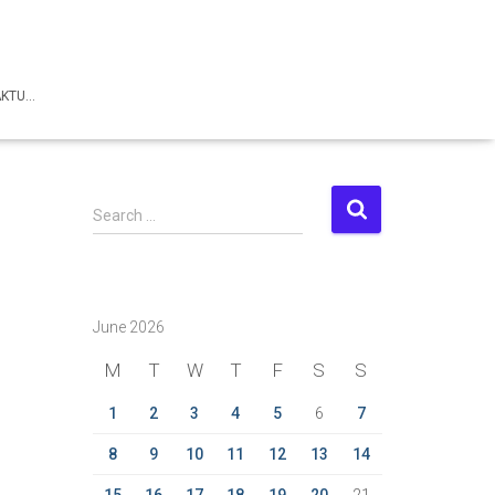
AKTU…
S
Search …
e
a
r
c
June 2026
h
f
M
T
W
T
F
S
S
o
r
1
2
3
4
5
6
7
:
8
9
10
11
12
13
14