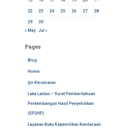
15
16
17
18
19
20
21
22
23
24
25
26
27
28
29
30
« May
Jul »
Pages
Blog
Home
Ijin Keramaian
Laka Lantas – Surat Pemberitahuan
Perkembangan Hasil Penyelidikan
(SP2HP)
Layanan Buku Kepemilikan Kendaraan