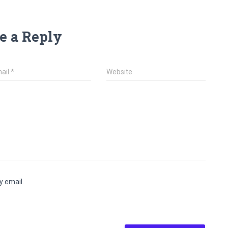
e a Reply
ail
*
Website
y email.