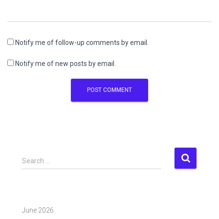
Notify me of follow-up comments by email.
Notify me of new posts by email.
S
Search …
e
a
r
c
June 2026
h