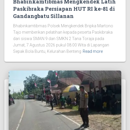
Bhabinkamtibmas Mengkendek Latih
Paskibraka Persiapan HUT RI ke-81 di
Gandangbatu Sillanan
Bhabinkamtibmas Polsek Mengkendek Bripka Martono
Tajo memberikan pelatihan kepada peserta Paskibraka
dari siswa SMAN 9 dan SMKN 2 Tana Toraja pada
Jumat, 7 Agustus 2026 pukul 08.00 Wita di Lapangan
Sepak Bola Buntu, Kelurahan Benteng
Read more