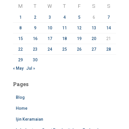
f
M
T
W
T
F
S
S
o
r
1
2
3
4
5
6
7
:
8
9
10
11
12
13
14
15
16
17
18
19
20
21
22
23
24
25
26
27
28
29
30
« May
Jul »
Pages
Blog
Home
Ijin Keramaian