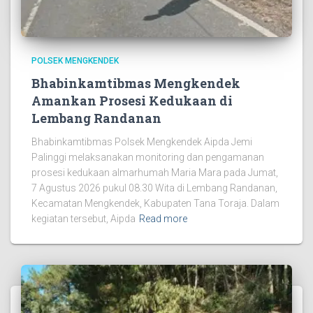
POLSEK MENGKENDEK
Bhabinkamtibmas Mengkendek
Amankan Prosesi Kedukaan di
Lembang Randanan
Bhabinkamtibmas Polsek Mengkendek Aipda Jemi
Palinggi melaksanakan monitoring dan pengamanan
prosesi kedukaan almarhumah Maria Mara pada Jumat,
7 Agustus 2026 pukul 08.30 Wita di Lembang Randanan,
Kecamatan Mengkendek, Kabupaten Tana Toraja. Dalam
kegiatan tersebut, Aipda
Read more