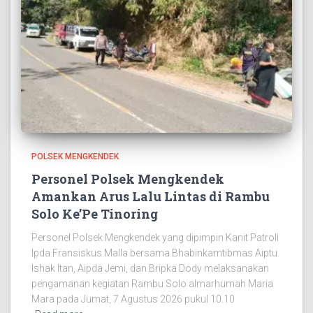
POLSEK MENGKENDEK
Personel Polsek Mengkendek
Amankan Arus Lalu Lintas di Rambu
Solo Ke’Pe Tinoring
Personel Polsek Mengkendek yang dipimpin Kanit Patroli
Ipda Fransiskus Malla bersama Bhabinkamtibmas Aiptu
Ishak Itan, Aipda Jemi, dan Bripka Dody melaksanakan
pengamanan kegiatan Rambu Solo almarhumah Maria
Mara pada Jumat, 7 Agustus 2026 pukul 10.10