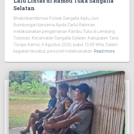
Lalu Lintas di Rambu Tuka Sangalla
Selatan
Bhabinkamtibmas Polsek Sangalla Aiptu Joni
Bumbungan bersama Aipda Zaiful Rahman
melaksanakan pengamanan Rambu Tuka di Lembang
Tokesan, Kecamatan Sangalla Selatan, Kabupaten Tana
Toraja, Kamis, 6 Agustus 2026, pukul 10.00 Wita. Dalam
kegiatan tersebut, personel melaksanakan
Read more