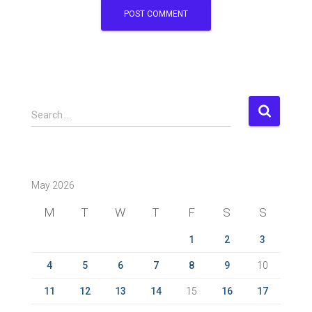
S
Search …
e
a
r
c
May 2026
h
f
M
T
W
T
F
S
S
o
r
1
2
3
:
4
5
6
7
8
9
10
11
12
13
14
15
16
17