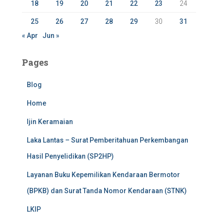
18
19
20
21
22
23
24
25
26
27
28
29
30
31
« Apr
Jun »
Pages
Blog
Home
Ijin Keramaian
Laka Lantas – Surat Pemberitahuan Perkembangan
Hasil Penyelidikan (SP2HP)
Layanan Buku Kepemilikan Kendaraan Bermotor
(BPKB) dan Surat Tanda Nomor Kendaraan (STNK)
LKIP