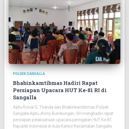
POLSEK SANGALLA
Bhabinkamtibmas Hadiri Rapat
Persiapan Upacara HUT Ke-81 RI di
Sangalla
Aiptu Ronal G. Tiranda dan Bhabinkamtibmas Polsek
Sangalla Aiptu Jhony Bumbungan, SH menghadiri rapat
persiapan pelaksanaan upacara peringatan HUT Ke-81
Republik Indonesia di Aula Kantor Kecamatan Sangalla