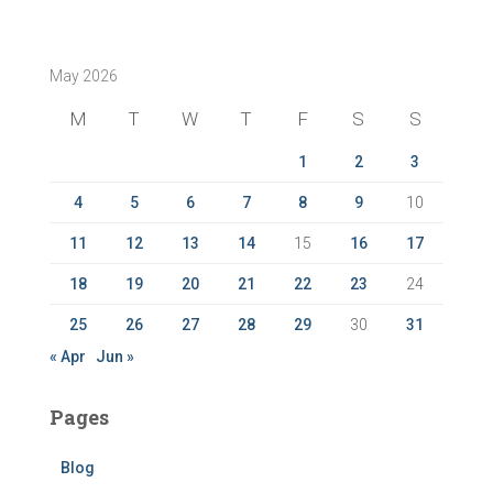
a
r
c
May 2026
h
f
M
T
W
T
F
S
S
o
r
1
2
3
:
4
5
6
7
8
9
10
11
12
13
14
15
16
17
18
19
20
21
22
23
24
25
26
27
28
29
30
31
« Apr
Jun »
Pages
Blog