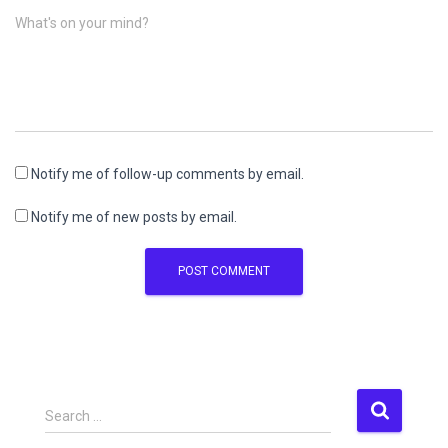
What's on your mind?
Notify me of follow-up comments by email.
Notify me of new posts by email.
S
Search …
e