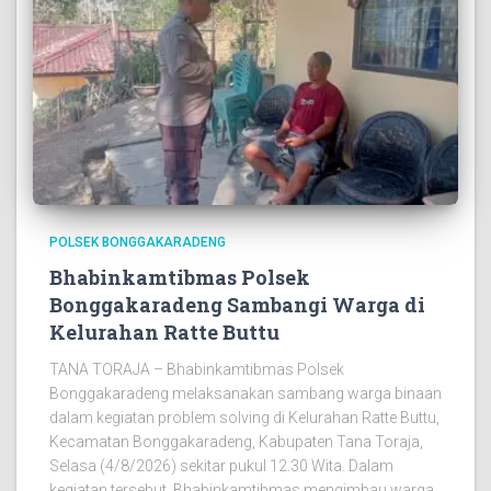
POLSEK BONGGAKARADENG
Bhabinkamtibmas Polsek
Bonggakaradeng Sambangi Warga di
Kelurahan Ratte Buttu
TANA TORAJA – Bhabinkamtibmas Polsek
Bonggakaradeng melaksanakan sambang warga binaan
dalam kegiatan problem solving di Kelurahan Ratte Buttu,
Kecamatan Bonggakaradeng, Kabupaten Tana Toraja,
Selasa (4/8/2026) sekitar pukul 12.30 Wita. Dalam
kegiatan tersebut, Bhabinkamtibmas mengimbau warga