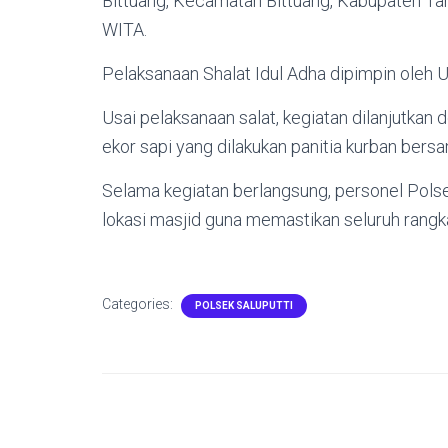
Bittuang, Kecamatan Bittuang, Kabupaten Tan
WITA.
Pelaksanaan Shalat Idul Adha dipimpin oleh
Usai pelaksanaan salat, kegiatan dilanjutk
ekor sapi yang dilakukan panitia kurban ber
Selama kegiatan berlangsung, personel Polse
lokasi masjid guna memastikan seluruh rangkai
Categories:
POLSEK SALUPUTTI