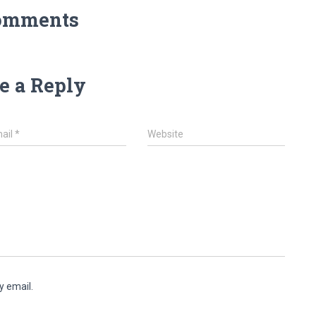
omments
e a Reply
ail
*
Website
y email.