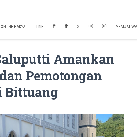
 ONLINE RAKYAT
LKIP
X
MEMUAT W
 Saluputti Amankan
a dan Pemotongan
 Bittuang