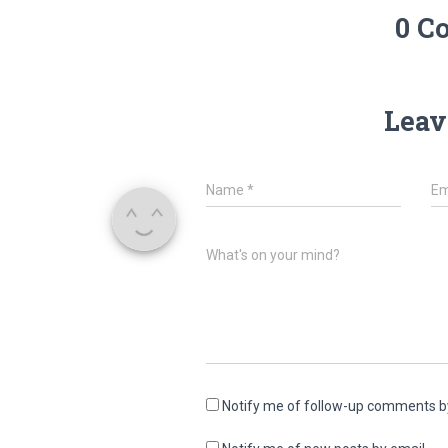
0 C
Leav
Name
*
Em
What's on your mind?
Notify me of follow-up comments b