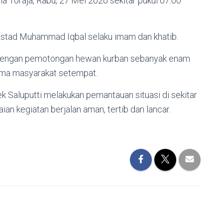
a Toraja, Rabu, 27 Mei 2026 sekitar pukul 07.00
 Ustad Muhammad Iqbal selaku imam dan khatib.
an dengan pemotongan hewan kurban sebanyak enam
sama masyarakat setempat.
k Saluputti melakukan pemantauan situasi di sekitar
an kegiatan berjalan aman, tertib dan lancar.