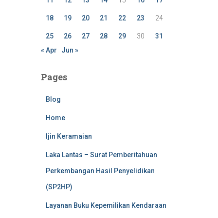
11
12
13
14
15
16
17
18
19
20
21
22
23
24
25
26
27
28
29
30
31
« Apr
Jun »
Pages
Blog
Home
Ijin Keramaian
Laka Lantas – Surat Pemberitahuan
Perkembangan Hasil Penyelidikan
(SP2HP)
Layanan Buku Kepemilikan Kendaraan