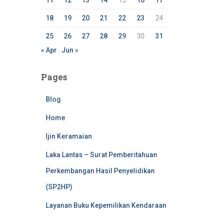
11
12
13
14
15
16
17
18
19
20
21
22
23
24
25
26
27
28
29
30
31
« Apr
Jun »
Pages
Blog
Home
Ijin Keramaian
Laka Lantas – Surat Pemberitahuan
Perkembangan Hasil Penyelidikan
(SP2HP)
Layanan Buku Kepemilikan Kendaraan