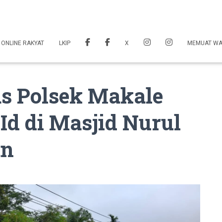
 ONLINE RAKYAT
LKIP
X
MEMUAT W
s Polsek Makale
d di Masjid Nurul
an