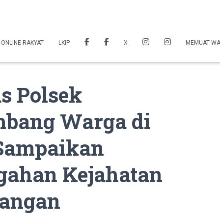
 ONLINE RAKYAT
LKIP
X
MEMUAT W
s Polsek
bang Warga di
 Sampaikan
gahan Kejahatan
Pangan