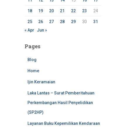
11
12
13
14
15
16
17
18
19
20
21
22
23
24
25
26
27
28
29
30
31
« Apr
Jun »
Pages
Blog
Home
Ijin Keramaian
Laka Lantas – Surat Pemberitahuan
Perkembangan Hasil Penyelidikan
(SP2HP)
Layanan Buku Kepemilikan Kendaraan