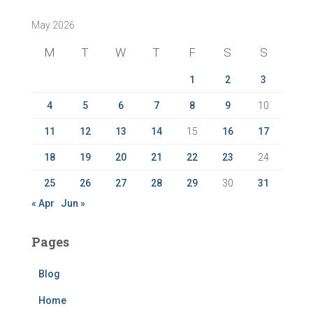
c
May 2026
h
f
M
T
W
T
F
S
S
o
r
1
2
3
:
4
5
6
7
8
9
10
11
12
13
14
15
16
17
18
19
20
21
22
23
24
25
26
27
28
29
30
31
« Apr
Jun »
Pages
Blog
Home