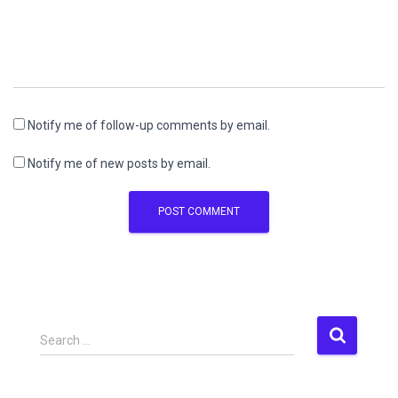
Notify me of follow-up comments by email.
Notify me of new posts by email.
S
Search …
e
a
r