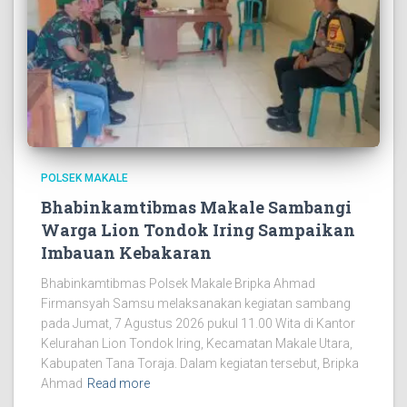
POLSEK MAKALE
Bhabinkamtibmas Makale Sambangi
Warga Lion Tondok Iring Sampaikan
Imbauan Kebakaran
Bhabinkamtibmas Polsek Makale Bripka Ahmad
Firmansyah Samsu melaksanakan kegiatan sambang
pada Jumat, 7 Agustus 2026 pukul 11.00 Wita di Kantor
Kelurahan Lion Tondok Iring, Kecamatan Makale Utara,
Kabupaten Tana Toraja. Dalam kegiatan tersebut, Bripka
Ahmad
Read more