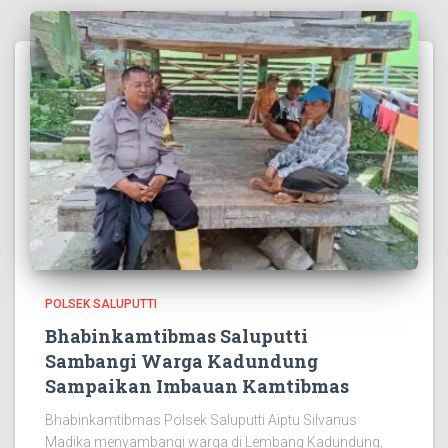
POLSEK SALUPUTTI
Bhabinkamtibmas Saluputti
Sambangi Warga Kadundung
Sampaikan Imbauan Kamtibmas
Bhabinkamtibmas Polsek Saluputti Aiptu Silvanus
Madika menyambangi warga di Lembang Kadundung,