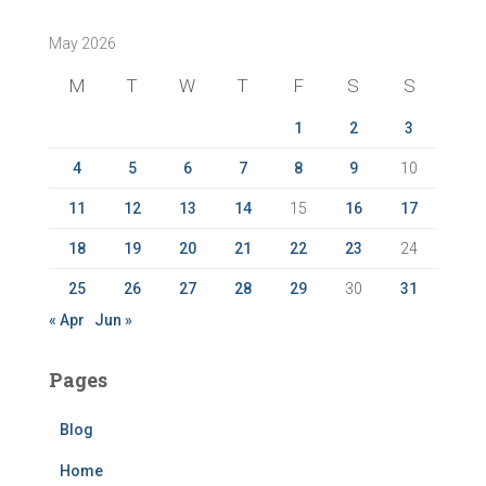
c
May 2026
h
f
M
T
W
T
F
S
S
o
r
1
2
3
:
4
5
6
7
8
9
10
11
12
13
14
15
16
17
18
19
20
21
22
23
24
25
26
27
28
29
30
31
« Apr
Jun »
Pages
Blog
Home