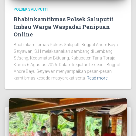
POLSEK SALUPUTTI
Bhabinkamtibmas Polsek Saluputti
Imbau Warga Waspadai Penipuan
Online
Bhabinkamtibmas Polsek Saluputti Brigpol Andre Bayu
Setyawan, S.H melaksanakan sambang di Lembang
Se’seng, Kecamatan Bittuang, Kabupaten Tana Toraja,
Kamis 6 Agustus 2026. Dalam kegiatan tersebut, Brigpol
Andre Bayu Setyawan menyampaikan pesan-pesan
kamtibmas kepada masyarakat serta
Read more