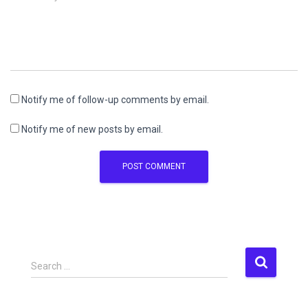
Notify me of follow-up comments by email.
Notify me of new posts by email.
S
Search …
e
a
r