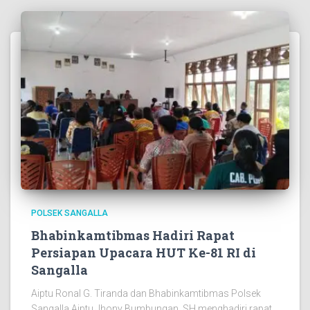
POLSEK SANGALLA
Bhabinkamtibmas Hadiri Rapat
Persiapan Upacara HUT Ke-81 RI di
Sangalla
Aiptu Ronal G. Tiranda dan Bhabinkamtibmas Polsek
Sangalla Aiptu Jhony Bumbungan, SH menghadiri rapat