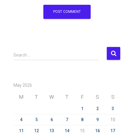
S
Search …
e
a
r
c
May 2026
h
f
M
T
W
T
F
S
S
o
r
1
2
3
:
4
5
6
7
8
9
10
11
12
13
14
15
16
17