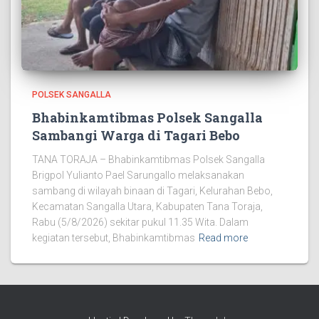
POLSEK SANGALLA
Bhabinkamtibmas Polsek Sangalla
Sambangi Warga di Tagari Bebo
TANA TORAJA – Bhabinkamtibmas Polsek Sangalla
Brigpol Yulianto Pael Sarungallo melaksanakan
sambang di wilayah binaan di Tagari, Kelurahan Bebo,
Kecamatan Sangalla Utara, Kabupaten Tana Toraja,
Rabu (5/8/2026) sekitar pukul 11.35 Wita. Dalam
kegiatan tersebut, Bhabinkamtibmas
Read more