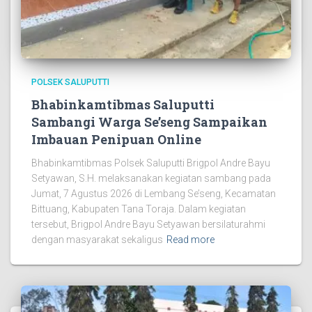
POLSEK SALUPUTTI
Bhabinkamtibmas Saluputti
Sambangi Warga Se’seng Sampaikan
Imbauan Penipuan Online
Bhabinkamtibmas Polsek Saluputti Brigpol Andre Bayu
Setyawan, S.H. melaksanakan kegiatan sambang pada
Jumat, 7 Agustus 2026 di Lembang Se’seng, Kecamatan
Bittuang, Kabupaten Tana Toraja. Dalam kegiatan
tersebut, Brigpol Andre Bayu Setyawan bersilaturahmi
dengan masyarakat sekaligus
Read more