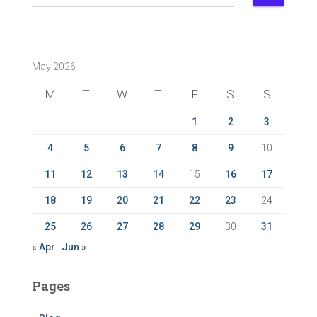
e
a
r
c
May 2026
h
f
M
T
W
T
F
S
S
o
r
1
2
3
:
4
5
6
7
8
9
10
11
12
13
14
15
16
17
18
19
20
21
22
23
24
25
26
27
28
29
30
31
« Apr
Jun »
Pages