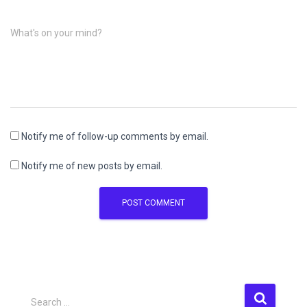
What's on your mind?
Notify me of follow-up comments by email.
Notify me of new posts by email.
S
Search …