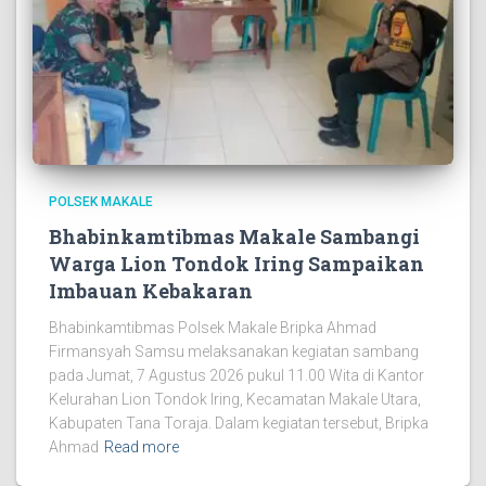
POLSEK MAKALE
Bhabinkamtibmas Makale Sambangi
Warga Lion Tondok Iring Sampaikan
Imbauan Kebakaran
Bhabinkamtibmas Polsek Makale Bripka Ahmad
Firmansyah Samsu melaksanakan kegiatan sambang
pada Jumat, 7 Agustus 2026 pukul 11.00 Wita di Kantor
Kelurahan Lion Tondok Iring, Kecamatan Makale Utara,
Kabupaten Tana Toraja. Dalam kegiatan tersebut, Bripka
Ahmad
Read more