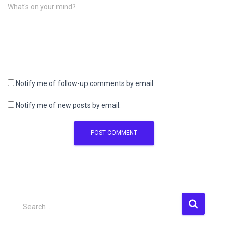
What's on your mind?
Notify me of follow-up comments by email.
Notify me of new posts by email.
S
Search …
e
a