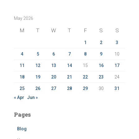
r
c
May 2026
h
f
M
T
W
T
F
S
S
o
r
1
2
3
:
4
5
6
7
8
9
10
11
12
13
14
15
16
17
18
19
20
21
22
23
24
25
26
27
28
29
30
31
« Apr
Jun »
Pages
Blog