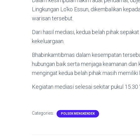
Dalam kesimpulan hakim adat pendamai, obje
Lingkungan Lo’ko Essun, dikembalikan kepad
warisan tersebut.
Dari hasil mediasi, kedua belah pihak sepak
kekeluargaan.
Bhabinkamtibmas dalam kesempatan tersebut
hubungan baik serta menjaga keamanan dan k
mengingat kedua belah pihak masih memiliki
Kegiatan mediasi selesai sekitar pukul 15.3
Categories:
POLSEK MENGKENDEK