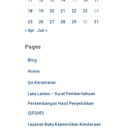
11
12
13
14
15
16
17
18
19
20
21
22
23
24
25
26
27
28
29
30
31
« Apr
Jun »
Pages
Blog
Home
Ijin Keramaian
Laka Lantas – Surat Pemberitahuan
Perkembangan Hasil Penyelidikan
(SP2HP)
Layanan Buku Kepemilikan Kendaraan