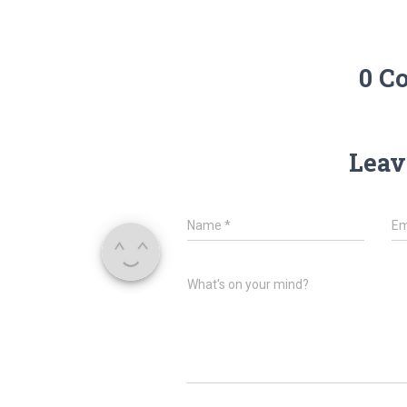
0 C
Leav
Name
*
Em
What's on your mind?