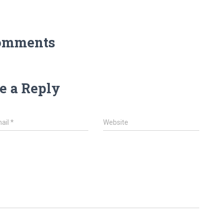
omments
e a Reply
ail
*
Website