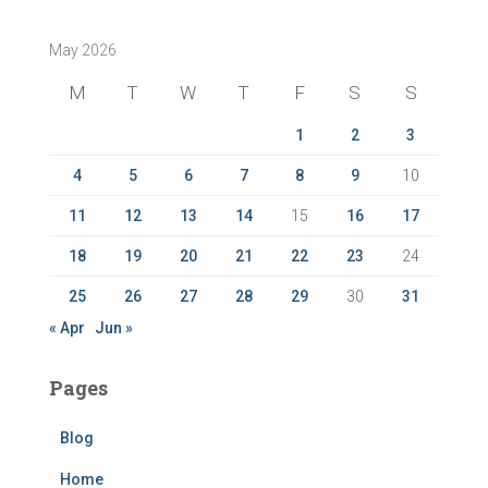
r
c
May 2026
h
f
M
T
W
T
F
S
S
o
r
1
2
3
:
4
5
6
7
8
9
10
11
12
13
14
15
16
17
18
19
20
21
22
23
24
25
26
27
28
29
30
31
« Apr
Jun »
Pages
Blog
Home