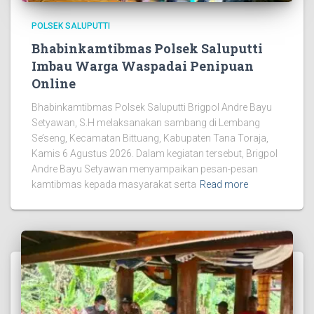
POLSEK SALUPUTTI
Bhabinkamtibmas Polsek Saluputti
Imbau Warga Waspadai Penipuan
Online
Bhabinkamtibmas Polsek Saluputti Brigpol Andre Bayu
Setyawan, S.H melaksanakan sambang di Lembang
Se’seng, Kecamatan Bittuang, Kabupaten Tana Toraja,
Kamis 6 Agustus 2026. Dalam kegiatan tersebut, Brigpol
Andre Bayu Setyawan menyampaikan pesan-pesan
kamtibmas kepada masyarakat serta
Read more