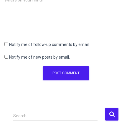
What's on your mind?
Notify me of follow-up comments by email.
Notify me of new posts by email.
S
Search …
e
a