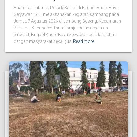
Bhabinkamtibmas Polsek Saluputti Brigpol Andre Bayu
Setyawan, S.H. melaksanakan kegiatan sambang pada
Jumat, 7 Agustus 2026 di Lembang Se’seng, Kecamatan
Bittuang, Kabupaten Tana Toraja. Dalam kegiatan
tersebut, Brigpol Andre Bayu Setyawan bersilaturahmi
dengan masyarakat sekaligus
Read more