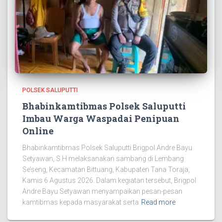
POLSEK SALUPUTTI
Bhabinkamtibmas Polsek Saluputti
Imbau Warga Waspadai Penipuan
Online
Bhabinkamtibmas Polsek Saluputti Brigpol Andre Bayu
Setyawan, S.H melaksanakan sambang di Lembang
Se’seng, Kecamatan Bittuang, Kabupaten Tana Toraja,
Kamis 6 Agustus 2026. Dalam kegiatan tersebut, Brigpol
Andre Bayu Setyawan menyampaikan pesan-pesan
kamtibmas kepada masyarakat serta
Read more