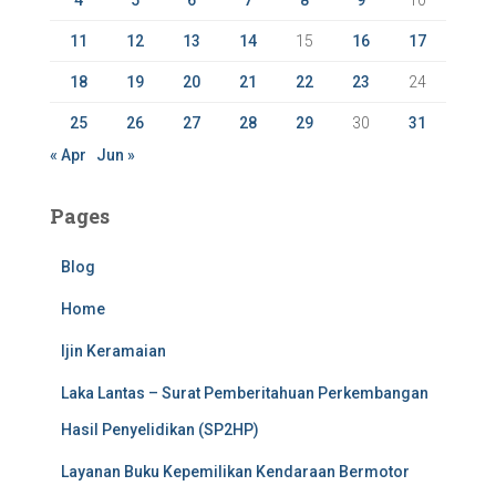
4
5
6
7
8
9
10
11
12
13
14
15
16
17
18
19
20
21
22
23
24
25
26
27
28
29
30
31
« Apr
Jun »
Pages
Blog
Home
Ijin Keramaian
Laka Lantas – Surat Pemberitahuan Perkembangan
Hasil Penyelidikan (SP2HP)
Layanan Buku Kepemilikan Kendaraan Bermotor