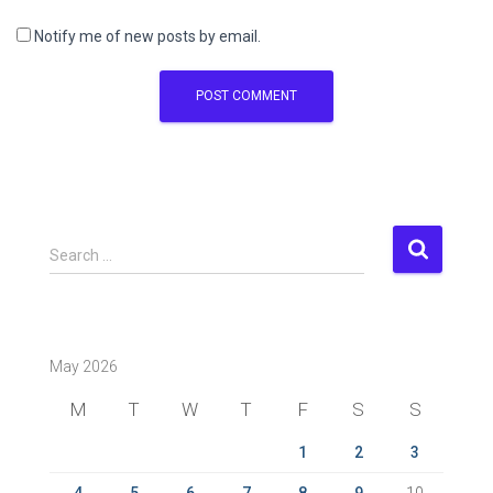
Notify me of new posts by email.
S
Search …
e
a
r
c
May 2026
h
f
M
T
W
T
F
S
S
o
r
1
2
3
: