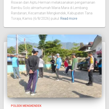
Riswan dan Aiptu Herman melaksanakan pengamanan
Rambu Solo almarhumah Maria Mara di Lembang
Randanan, Kecamatan Mengkendek, Kabupaten Tana
Toraja, Kamis (6/8/2026) pukul
Read more
POLSEK MENGKENDEK