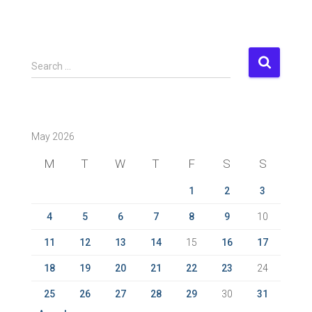
S
Search …
e
a
r
c
May 2026
h
f
M
T
W
T
F
S
S
o
r
1
2
3
:
4
5
6
7
8
9
10
11
12
13
14
15
16
17
18
19
20
21
22
23
24
25
26
27
28
29
30
31