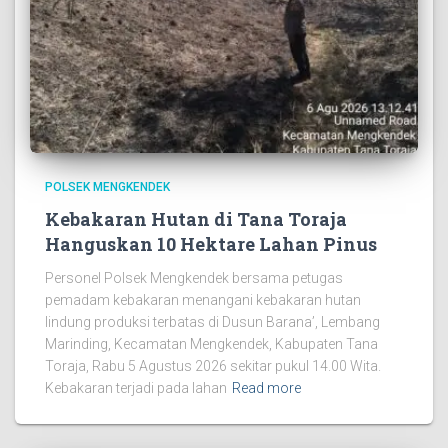
POLSEK MENGKENDEK
Kebakaran Hutan di Tana Toraja
Hanguskan 10 Hektare Lahan Pinus
Personel Polsek Mengkendek bersama petugas
pemadam kebakaran menangani kebakaran hutan
lindung produksi terbatas di Dusun Barana’, Lembang
Marinding, Kecamatan Mengkendek, Kabupaten Tana
Toraja, Rabu 5 Agustus 2026 sekitar pukul 14.00 Wita.
Kebakaran terjadi pada lahan
Read more