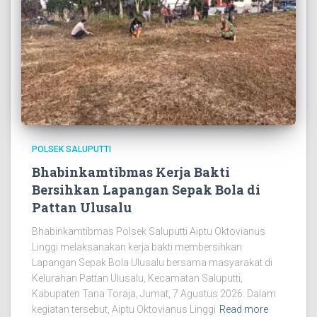
POLSEK SALUPUTTI
Bhabinkamtibmas Kerja Bakti
Bersihkan Lapangan Sepak Bola di
Pattan Ulusalu
Bhabinkamtibmas Polsek Saluputti Aiptu Oktovianus
Linggi melaksanakan kerja bakti membersihkan
Lapangan Sepak Bola Ulusalu bersama masyarakat di
Kelurahan Pattan Ulusalu, Kecamatan Saluputti,
Kabupaten Tana Toraja, Jumat, 7 Agustus 2026. Dalam
kegiatan tersebut, Aiptu Oktovianus Linggi
Read more