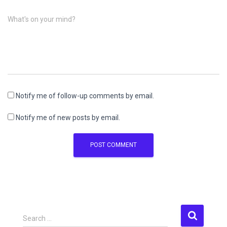
What's on your mind?
Notify me of follow-up comments by email.
Notify me of new posts by email.
S
Search …
e