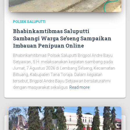
POLSEK SALUPUTTI
Bhabinkamtibmas Saluputti
Sambangi Warga Se’seng Sampaikan
Imbauan Penipuan Online
Bhabinkamtibmas Polsek Saluputti Brigpol Andre Bayu
Setyawan, S.H. melaksanakan kegiatan sambang pada
Jumat, 7 Agustus 2026 di Lembang Se’seng, Kecamatan
Bittuang, Kabupaten Tana Toraja. Dalam kegiatan
tersebut, Brigpol Andre Bayu Setyawan bersilaturahmi
dengan masyarakat sekaligus
Read more