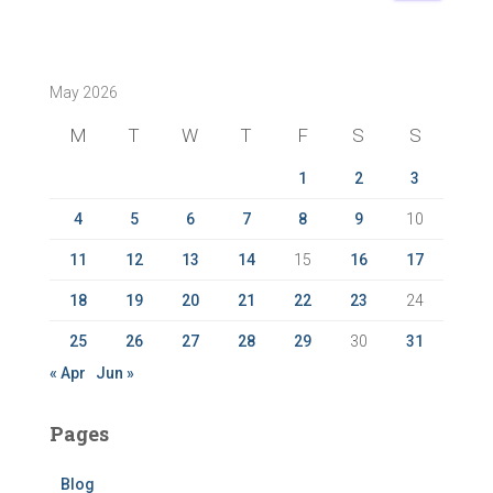
a
r
c
May 2026
h
f
M
T
W
T
F
S
S
o
r
1
2
3
:
4
5
6
7
8
9
10
11
12
13
14
15
16
17
18
19
20
21
22
23
24
25
26
27
28
29
30
31
« Apr
Jun »
Pages
Blog