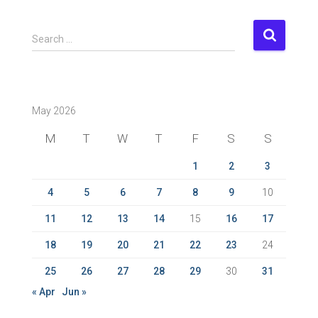
S
Search …
e
a
r
c
May 2026
h
f
M
T
W
T
F
S
S
o
r
1
2
3
:
4
5
6
7
8
9
10
11
12
13
14
15
16
17
18
19
20
21
22
23
24
25
26
27
28
29
30
31
« Apr
Jun »