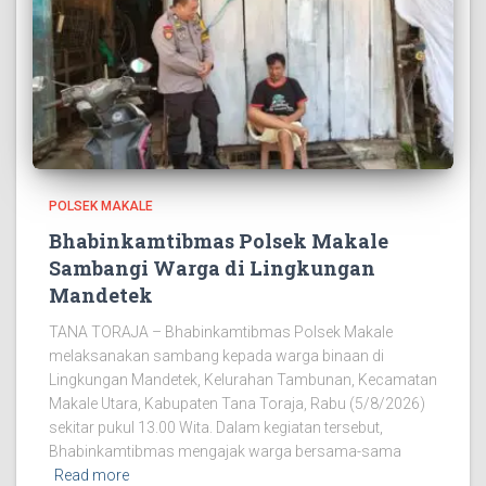
POLSEK MAKALE
Bhabinkamtibmas Polsek Makale
Sambangi Warga di Lingkungan
Mandetek
TANA TORAJA – Bhabinkamtibmas Polsek Makale
melaksanakan sambang kepada warga binaan di
Lingkungan Mandetek, Kelurahan Tambunan, Kecamatan
Makale Utara, Kabupaten Tana Toraja, Rabu (5/8/2026)
sekitar pukul 13.00 Wita. Dalam kegiatan tersebut,
Bhabinkamtibmas mengajak warga bersama-sama
Read more