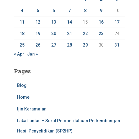
:
4
5
6
7
8
9
10
11
12
13
14
15
16
17
18
19
20
21
22
23
24
25
26
27
28
29
30
31
« Apr
Jun »
Pages
Blog
Home
Ijin Keramaian
Laka Lantas – Surat Pemberitahuan Perkembangan
Hasil Penyelidikan (SP2HP)