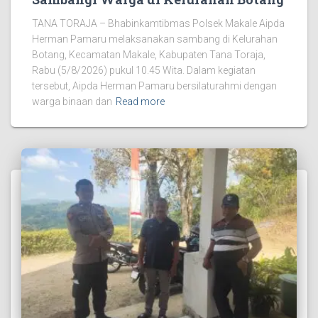
TANA TORAJA – Bhabinkamtibmas Polsek Makale Aipda
Herman Pamaru melaksanakan sambang di Kelurahan
Botang, Kecamatan Makale, Kabupaten Tana Toraja,
Rabu (5/8/2026) pukul 10.45 Wita. Dalam kegiatan
tersebut, Aipda Herman Pamaru bersilaturahmi dengan
warga binaan dan
Read more