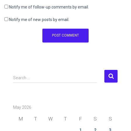
Notify me of follow-up comments by email.
Notify me of new posts by email.
S
Search …
e
a
r
c
May 2026
h
f
M
T
W
T
F
S
S
o
r
1
2
3