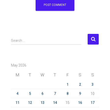
S
Search …
e
a
r
c
May 2026
h
f
M
T
W
T
F
S
S
o
r
1
2
3
:
4
5
6
7
8
9
10
11
12
13
14
15
16
17