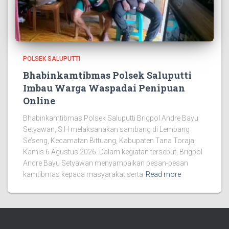
POLSEK SALUPUTTI
Bhabinkamtibmas Polsek Saluputti
Imbau Warga Waspadai Penipuan
Online
Bhabinkamtibmas Polsek Saluputti Brigpol Andre Bayu
Setyawan, S.H melaksanakan sambang di Lembang
Se’seng, Kecamatan Bittuang, Kabupaten Tana Toraja,
Kamis 6 Agustus 2026. Dalam kegiatan tersebut, Brigpol
Andre Bayu Setyawan menyampaikan pesan-pesan
kamtibmas kepada masyarakat serta
Read more