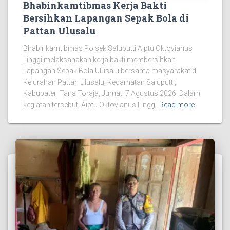
Bhabinkamtibmas Kerja Bakti
Bersihkan Lapangan Sepak Bola di
Pattan Ulusalu
Bhabinkamtibmas Polsek Saluputti Aiptu Oktovianus
Linggi melaksanakan kerja bakti membersihkan
Lapangan Sepak Bola Ulusalu bersama masyarakat di
Kelurahan Pattan Ulusalu, Kecamatan Saluputti,
Kabupaten Tana Toraja, Jumat, 7 Agustus 2026. Dalam
kegiatan tersebut, Aiptu Oktovianus Linggi
Read more