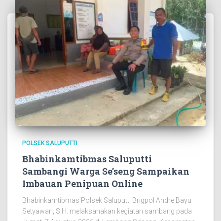
POLSEK SALUPUTTI
Bhabinkamtibmas Saluputti
Sambangi Warga Se’seng Sampaikan
Imbauan Penipuan Online
Bhabinkamtibmas Polsek Saluputti Brigpol Andre Bayu
Setyawan, S.H. melaksanakan kegiatan sambang pada