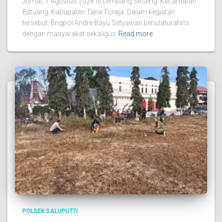
Jumat, 7 Agustus 2026 di Lembang Se’seng, Kecamatan
Bittuang, Kabupaten Tana Toraja. Dalam kegiatan
tersebut, Brigpol Andre Bayu Setyawan bersilaturahmi
dengan masyarakat sekaligus
Read more
POLSEK SALUPUTTI