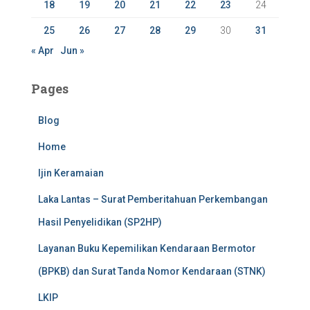
18
19
20
21
22
23
24
25
26
27
28
29
30
31
« Apr
Jun »
Pages
Blog
Home
Ijin Keramaian
Laka Lantas – Surat Pemberitahuan Perkembangan
Hasil Penyelidikan (SP2HP)
Layanan Buku Kepemilikan Kendaraan Bermotor
(BPKB) dan Surat Tanda Nomor Kendaraan (STNK)
LKIP