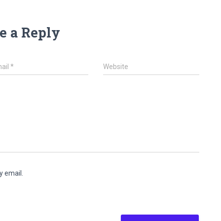
e a Reply
ail
*
Website
y email.