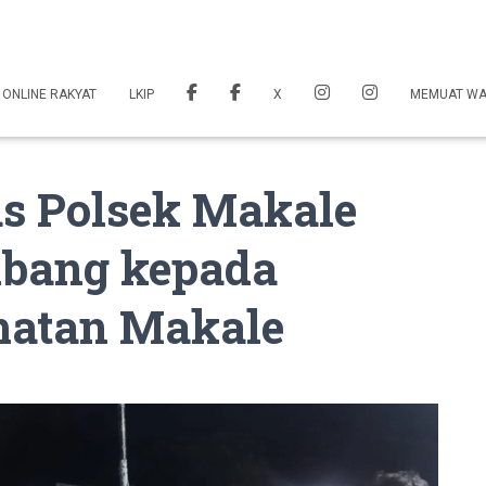
 ONLINE RAKYAT
LKIP
X
MEMUAT W
s Polsek Makale
bang kepada
matan Makale