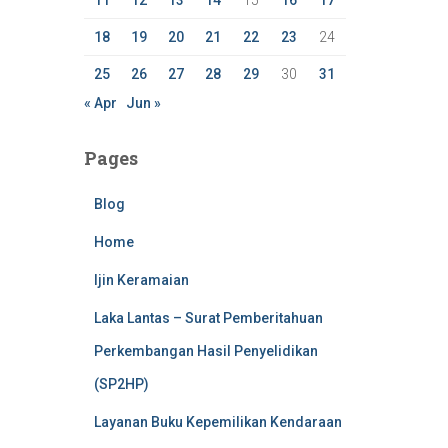
11
12
13
14
15
16
17
18
19
20
21
22
23
24
25
26
27
28
29
30
31
« Apr
Jun »
Pages
Blog
Home
Ijin Keramaian
Laka Lantas – Surat Pemberitahuan
Perkembangan Hasil Penyelidikan
(SP2HP)
Layanan Buku Kepemilikan Kendaraan