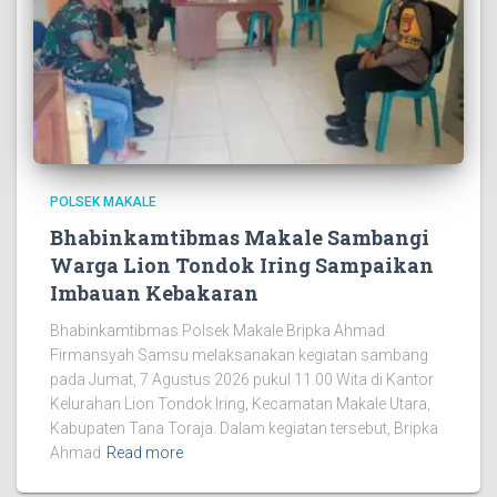
POLSEK MAKALE
Bhabinkamtibmas Makale Sambangi
Warga Lion Tondok Iring Sampaikan
Imbauan Kebakaran
Bhabinkamtibmas Polsek Makale Bripka Ahmad
Firmansyah Samsu melaksanakan kegiatan sambang
pada Jumat, 7 Agustus 2026 pukul 11.00 Wita di Kantor
Kelurahan Lion Tondok Iring, Kecamatan Makale Utara,
Kabupaten Tana Toraja. Dalam kegiatan tersebut, Bripka
Ahmad
Read more