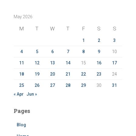
r
c
May 2026
h
f
M
T
W
T
F
S
S
o
r
1
2
3
:
4
5
6
7
8
9
10
11
12
13
14
15
16
17
18
19
20
21
22
23
24
25
26
27
28
29
30
31
« Apr
Jun »
Pages
Blog