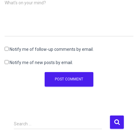
What's on your mind?
Notify me of follow-up comments by email.
Notify me of new posts by email.
S
Search …
e
a