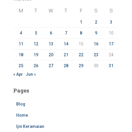
f
M
T
W
T
F
S
S
o
r
1
2
3
:
4
5
6
7
8
9
10
11
12
13
14
15
16
17
18
19
20
21
22
23
24
25
26
27
28
29
30
31
« Apr
Jun »
Pages
Blog
Home
Ijin Keramaian