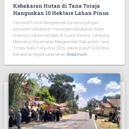
Kebakaran Hutan di Tana Toraja
Hanguskan 10 Hektare Lahan Pinus
Personel Polsek Mengkendek bersama petugas
pemadam kebakaran menangani kebakaran hutan
lindung produksi terbatas di Dusun Barana’, Lembang
Marinding, Kecamatan Mengkendek, Kabupaten Tana
Toraja, Rabu 5 Agustus 2026 sekitar pukul 14.00 Wita.
Kebakaran terjadi pada lahan
Read more