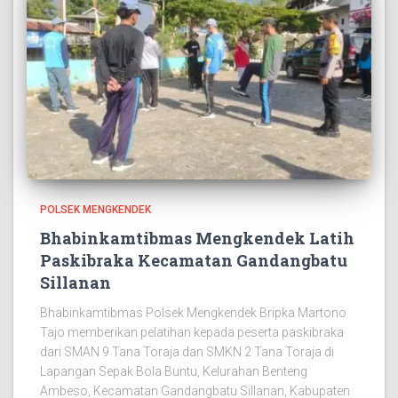
POLSEK MENGKENDEK
Bhabinkamtibmas Mengkendek Latih
Paskibraka Kecamatan Gandangbatu
Sillanan
Bhabinkamtibmas Polsek Mengkendek Bripka Martono
Tajo memberikan pelatihan kepada peserta paskibraka
dari SMAN 9 Tana Toraja dan SMKN 2 Tana Toraja di
Lapangan Sepak Bola Buntu, Kelurahan Benteng
Ambeso, Kecamatan Gandangbatu Sillanan, Kabupaten