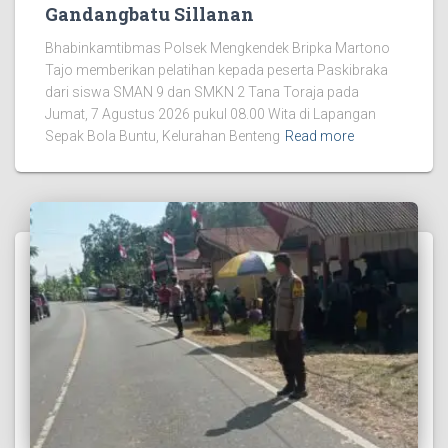
Gandangbatu Sillanan
Bhabinkamtibmas Polsek Mengkendek Bripka Martono
Tajo memberikan pelatihan kepada peserta Paskibraka
dari siswa SMAN 9 dan SMKN 2 Tana Toraja pada
Jumat, 7 Agustus 2026 pukul 08.00 Wita di Lapangan
Sepak Bola Buntu, Kelurahan Benteng
Read more