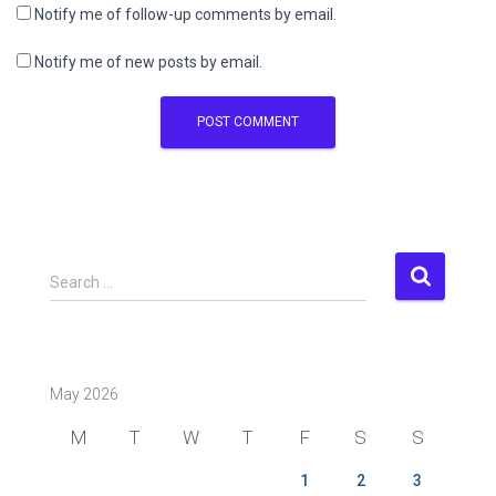
Notify me of follow-up comments by email.
Notify me of new posts by email.
S
Search …
e
a
r
c
May 2026
h
f
M
T
W
T
F
S
S
o
r
1
2
3
: