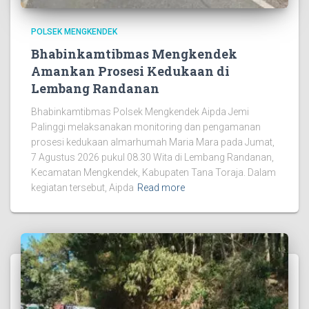
POLSEK MENGKENDEK
Bhabinkamtibmas Mengkendek
Amankan Prosesi Kedukaan di
Lembang Randanan
Bhabinkamtibmas Polsek Mengkendek Aipda Jemi
Palinggi melaksanakan monitoring dan pengamanan
prosesi kedukaan almarhumah Maria Mara pada Jumat,
7 Agustus 2026 pukul 08.30 Wita di Lembang Randanan,
Kecamatan Mengkendek, Kabupaten Tana Toraja. Dalam
kegiatan tersebut, Aipda
Read more