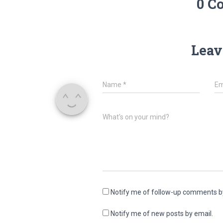
0 C
Leav
Name
*
Em
What's on your mind?
Notify me of follow-up comments b
Notify me of new posts by email.