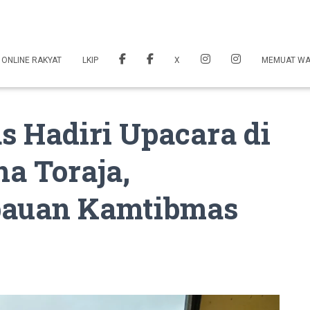
 ONLINE RAKYAT
LKIP
X
MEMUAT W
 Hadiri Upacara di
a Toraja,
auan Kamtibmas