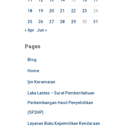
11
12
13
14
15
16
17
18
19
20
21
22
23
24
25
26
27
28
29
30
31
« Apr
Jun »
Pages
Blog
Home
Ijin Keramaian
Laka Lantas – Surat Pemberitahuan
Perkembangan Hasil Penyelidikan
(SP2HP)
Layanan Buku Kepemilikan Kendaraan