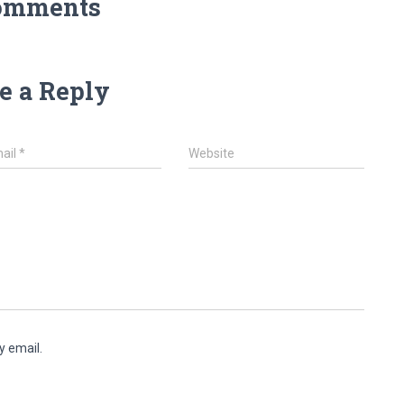
omments
e a Reply
ail
*
Website
y email.