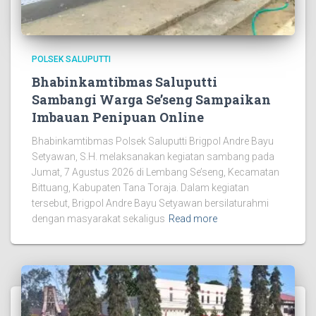
POLSEK SALUPUTTI
Bhabinkamtibmas Saluputti
Sambangi Warga Se’seng Sampaikan
Imbauan Penipuan Online
Bhabinkamtibmas Polsek Saluputti Brigpol Andre Bayu
Setyawan, S.H. melaksanakan kegiatan sambang pada
Jumat, 7 Agustus 2026 di Lembang Se’seng, Kecamatan
Bittuang, Kabupaten Tana Toraja. Dalam kegiatan
tersebut, Brigpol Andre Bayu Setyawan bersilaturahmi
dengan masyarakat sekaligus
Read more