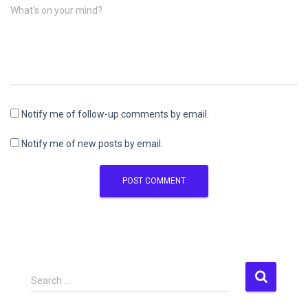
What's on your mind?
Notify me of follow-up comments by email.
Notify me of new posts by email.
S
Search …
e
a