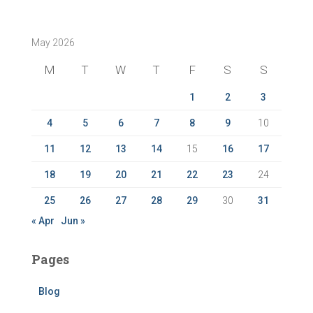
r
c
May 2026
h
f
M
T
W
T
F
S
S
o
r
1
2
3
:
4
5
6
7
8
9
10
11
12
13
14
15
16
17
18
19
20
21
22
23
24
25
26
27
28
29
30
31
« Apr
Jun »
Pages
Blog