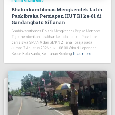
POLSEK MENGKENDEK
Bhabinkamtibmas Mengkendek Latih
Paskibraka Persiapan HUT RI ke-81 di
Gandangbatu Sillanan
Bhabinkamtibmas Polsek Mengkendek Bripka Martono
Tajo memberikan pelatihan kepada peserta Paskibraka
dari siswa SMAN 9 dan SMKN 2 Tana Toraja pada
Jumat, 7 Agustus 2026 pukul 08.00 Wita di Lapangan
Sepak Bola Buntu, Kelurahan Benteng
Read more