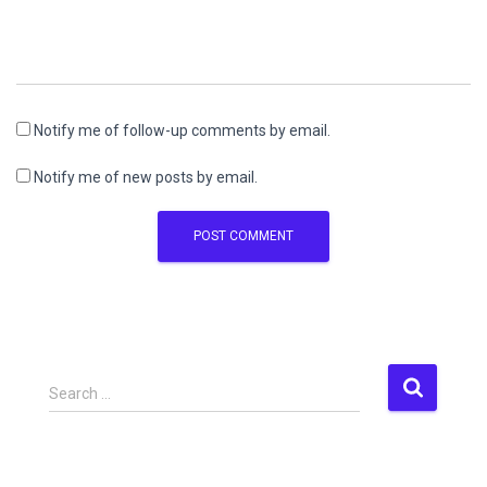
Notify me of follow-up comments by email.
Notify me of new posts by email.
S
Search …
e
a
r
c