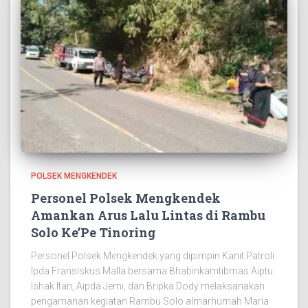
POLSEK MENGKENDEK
Personel Polsek Mengkendek
Amankan Arus Lalu Lintas di Rambu
Solo Ke’Pe Tinoring
Personel Polsek Mengkendek yang dipimpin Kanit Patroli
Ipda Fransiskus Malla bersama Bhabinkamtibmas Aiptu
Ishak Itan, Aipda Jemi, dan Bripka Dody melaksanakan
pengamanan kegiatan Rambu Solo almarhumah Maria