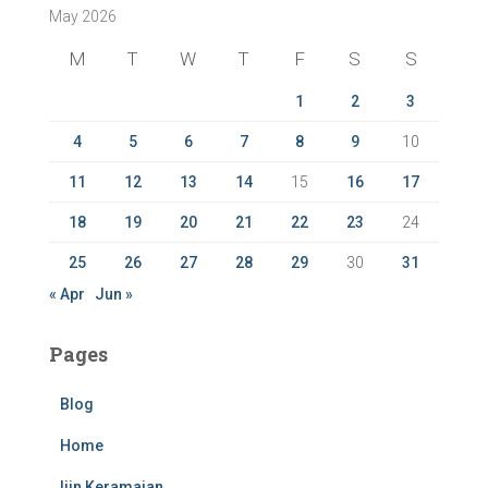
May 2026
h
f
M
T
W
T
F
S
S
o
r
1
2
3
:
4
5
6
7
8
9
10
11
12
13
14
15
16
17
18
19
20
21
22
23
24
25
26
27
28
29
30
31
« Apr
Jun »
Pages
Blog
Home
Ijin Keramaian