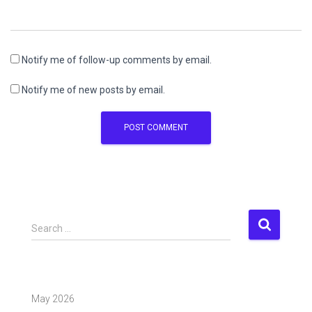
Notify me of follow-up comments by email.
Notify me of new posts by email.
S
Search …
e
a
r
c
May 2026
h