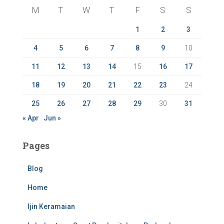
f
M
T
W
T
F
S
S
o
r
1
2
3
:
4
5
6
7
8
9
10
11
12
13
14
15
16
17
18
19
20
21
22
23
24
25
26
27
28
29
30
31
« Apr
Jun »
Pages
Blog
Home
Ijin Keramaian