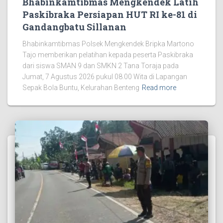
Bhabinkamtibmas Mengkendek Latih
Paskibraka Persiapan HUT RI ke-81 di
Gandangbatu Sillanan
Bhabinkamtibmas Polsek Mengkendek Bripka Martono
Tajo memberikan pelatihan kepada peserta Paskibraka
dari siswa SMAN 9 dan SMKN 2 Tana Toraja pada
Jumat, 7 Agustus 2026 pukul 08.00 Wita di Lapangan
Sepak Bola Buntu, Kelurahan Benteng
Read more