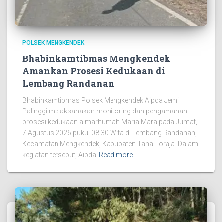
POLSEK MENGKENDEK
Bhabinkamtibmas Mengkendek
Amankan Prosesi Kedukaan di
Lembang Randanan
Bhabinkamtibmas Polsek Mengkendek Aipda Jemi
Palinggi melaksanakan monitoring dan pengamanan
prosesi kedukaan almarhumah Maria Mara pada Jumat,
7 Agustus 2026 pukul 08.30 Wita di Lembang Randanan,
Kecamatan Mengkendek, Kabupaten Tana Toraja. Dalam
kegiatan tersebut, Aipda
Read more