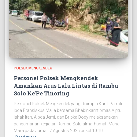
POLSEK MENGKENDEK
Personel Polsek Mengkendek
Amankan Arus Lalu Lintas di Rambu
Solo Ke’Pe Tinoring
Personel Polsek Mengkendek yang dipimpin Kanit Patroli
Ipda Fransiskus Malla bersama Bhabinkamtibmas Aiptu
Ishak Itan, Aipda Jemi, dan Bripka Dody melaksanakan
pengamanan kegiatan Rambu Solo almarhumah Maria
Mara pada Jumat, 7 Agustus 2026 pukul 10.10