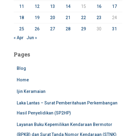
11
12
13
14
15
16
17
18
19
20
21
22
23
24
25
26
27
28
29
30
31
« Apr
Jun »
Pages
Blog
Home
Ijin Keramaian
Laka Lantas – Surat Pemberitahuan Perkembangan
Hasil Penyelidikan (SP2HP)
Layanan Buku Kepemilikan Kendaraan Bermotor
(BPKB) dan Surat Tanda Nomor Kendaraan (STNK)