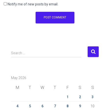
Notify me of new posts by email.
S
Search …
e
a
r
c
May 2026
h
f
M
T
W
T
F
S
S
o
r
1
2
3
:
4
5
6
7
8
9
10