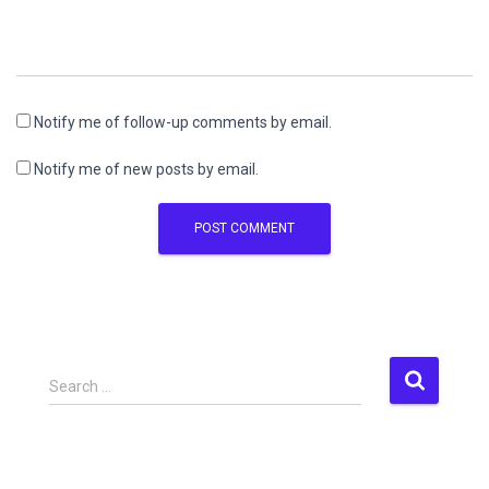
Notify me of follow-up comments by email.
Notify me of new posts by email.
S
Search …
e
a
r
c