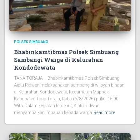
POLSEK SIMBUANG
Bhabinkamtibmas Polsek Simbuang
Sambangi Warga di Kelurahan
Kondodewata
TANA TORAJA – Bhabinkamtibmas Polsek Simbuang
Aiptu Ridwan melaksanakan sambang di wilayah binaan
di Kelurahan Kondodewata, Kecamatan Mappak,
Kabupaten Tana Toraja, Rabu (5/8/2026) pukul 15.00
Wita. Dalam kegiatan tersebut, Aiptu Ridwan
menyampaikan imbauan kepada warga
Read more