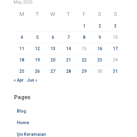
May 2026
h
f
M
T
W
T
F
S
S
o
r
1
2
3
:
4
5
6
7
8
9
10
11
12
13
14
15
16
17
18
19
20
21
22
23
24
25
26
27
28
29
30
31
« Apr
Jun »
Pages
Blog
Home
Ijin Keramaian