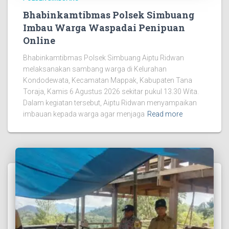
Bhabinkamtibmas Polsek Simbuang
Imbau Warga Waspadai Penipuan
Online
Bhabinkamtibmas Polsek Simbuang Aiptu Ridwan
melaksanakan sambang warga di Kelurahan
Kondodewata, Kecamatan Mappak, Kabupaten Tana
Toraja, Kamis 6 Agustus 2026 sekitar pukul 13.30 Wita.
Dalam kegiatan tersebut, Aiptu Ridwan menyampaikan
imbauan kepada warga agar menjaga
Read more