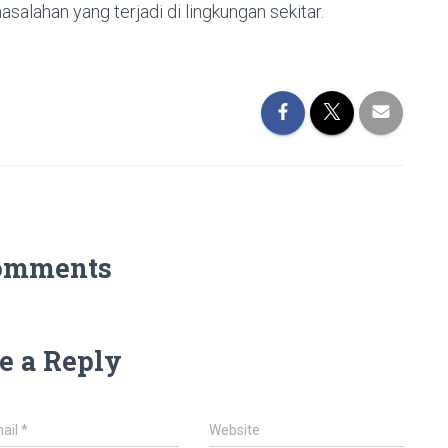
alahan yang terjadi di lingkungan sekitar.
omments
e a Reply
ail
*
Website