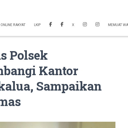
 ONLINE RAKYAT
LKIP
X
MEMUAT W
s Polsek
bangi Kantor
kalua, Sampaikan
mas