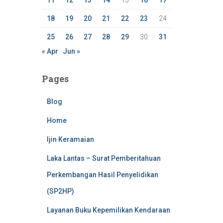
11
12
13
14
15
16
17
18
19
20
21
22
23
24
25
26
27
28
29
30
31
« Apr
Jun »
Pages
Blog
Home
Ijin Keramaian
Laka Lantas – Surat Pemberitahuan
Perkembangan Hasil Penyelidikan
(SP2HP)
Layanan Buku Kepemilikan Kendaraan