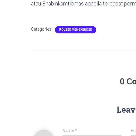
atau Bhabinkamtibmas apabila terdapat permas
Categories:
POLSEK MENGKENDEK
0 C
Leav
Name
*
Em