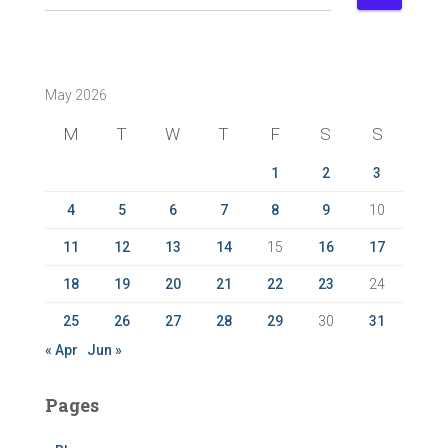
e
a
r
c
May 2026
h
f
M
T
W
T
F
S
S
o
r
1
2
3
:
4
5
6
7
8
9
10
11
12
13
14
15
16
17
18
19
20
21
22
23
24
25
26
27
28
29
30
31
« Apr
Jun »
Pages