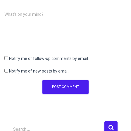
What's on your mind?
Notify me of follow-up comments by email.
Notify me of new posts by email.
S
Search …