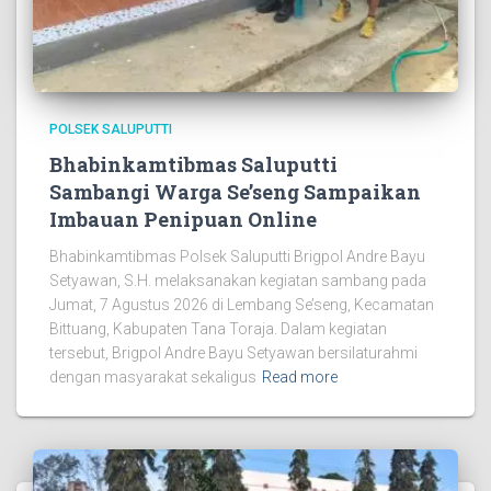
POLSEK SALUPUTTI
Bhabinkamtibmas Saluputti
Sambangi Warga Se’seng Sampaikan
Imbauan Penipuan Online
Bhabinkamtibmas Polsek Saluputti Brigpol Andre Bayu
Setyawan, S.H. melaksanakan kegiatan sambang pada
Jumat, 7 Agustus 2026 di Lembang Se’seng, Kecamatan
Bittuang, Kabupaten Tana Toraja. Dalam kegiatan
tersebut, Brigpol Andre Bayu Setyawan bersilaturahmi
dengan masyarakat sekaligus
Read more