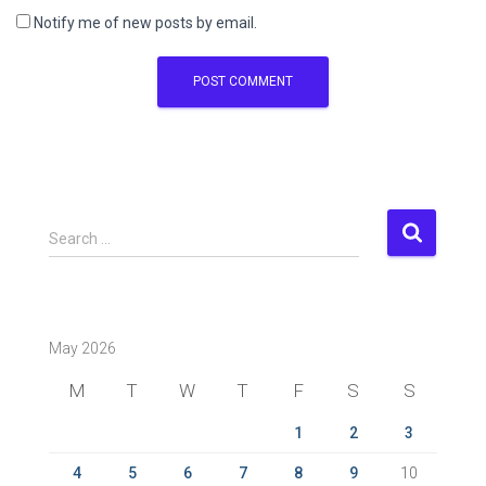
Notify me of new posts by email.
S
Search …
e
a
r
c
May 2026
h
f
M
T
W
T
F
S
S
o
r
1
2
3
:
4
5
6
7
8
9
10