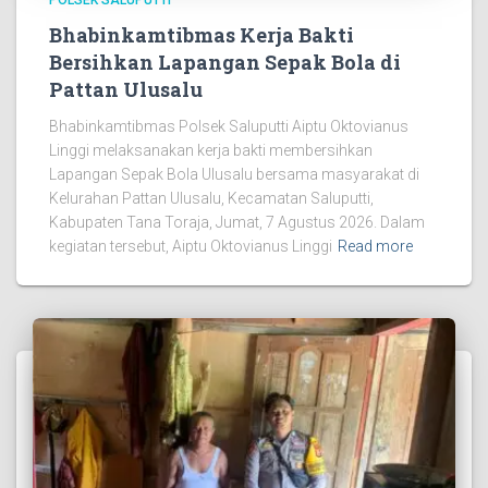
Bhabinkamtibmas Kerja Bakti
Bersihkan Lapangan Sepak Bola di
Pattan Ulusalu
Bhabinkamtibmas Polsek Saluputti Aiptu Oktovianus
Linggi melaksanakan kerja bakti membersihkan
Lapangan Sepak Bola Ulusalu bersama masyarakat di
Kelurahan Pattan Ulusalu, Kecamatan Saluputti,
Kabupaten Tana Toraja, Jumat, 7 Agustus 2026. Dalam
kegiatan tersebut, Aiptu Oktovianus Linggi
Read more