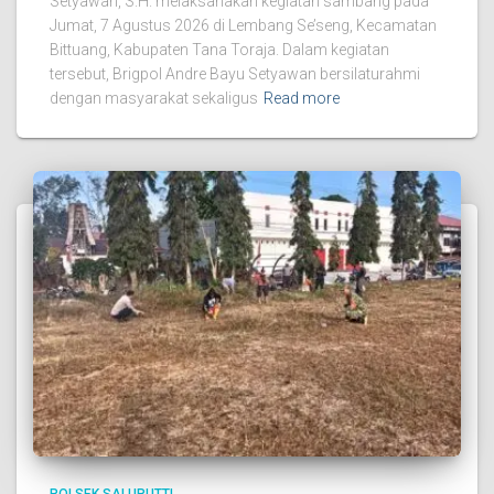
Setyawan, S.H. melaksanakan kegiatan sambang pada
Jumat, 7 Agustus 2026 di Lembang Se’seng, Kecamatan
Bittuang, Kabupaten Tana Toraja. Dalam kegiatan
tersebut, Brigpol Andre Bayu Setyawan bersilaturahmi
dengan masyarakat sekaligus
Read more
POLSEK SALUPUTTI