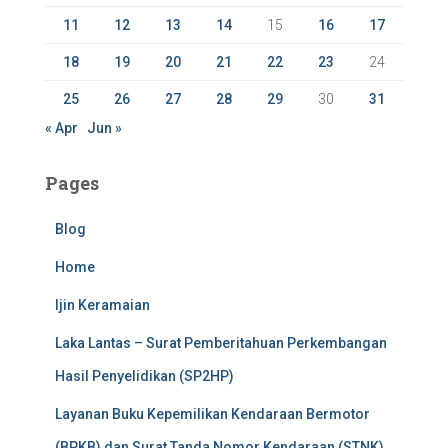
11
12
13
14
15
16
17
18
19
20
21
22
23
24
25
26
27
28
29
30
31
« Apr
Jun »
Pages
Blog
Home
Ijin Keramaian
Laka Lantas – Surat Pemberitahuan Perkembangan
Hasil Penyelidikan (SP2HP)
Layanan Buku Kepemilikan Kendaraan Bermotor
(BPKB) dan Surat Tanda Nomor Kendaraan (STNK)