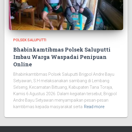
POLSEK SALUPUTTI
Bhabinkamtibmas Polsek Saluputti
Imbau Warga Waspadai Penipuan
Online
Bhabinkamtibmas Polsek Saluputti Brigpol Andre Bayu
Setyawan, S.H melaksanakan sambang di Lembang
Se’seng, Kecamatan Bittuang, Kabupaten Tana Toraja,
Kamis 6 Agustus 2026. Dalam kegiatan tersebut, Brigpol
Andre Bayu Setyawan menyampaikan pesan-pesan
kamtibmas kepada masyarakat serta
Read more