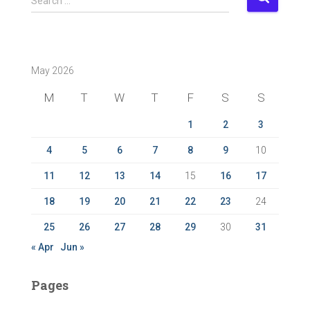
Search …
e
a
r
c
May 2026
h
f
M
T
W
T
F
S
S
o
r
1
2
3
:
4
5
6
7
8
9
10
11
12
13
14
15
16
17
18
19
20
21
22
23
24
25
26
27
28
29
30
31
« Apr
Jun »
Pages