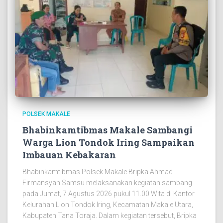
POLSEK MAKALE
Bhabinkamtibmas Makale Sambangi
Warga Lion Tondok Iring Sampaikan
Imbauan Kebakaran
Bhabinkamtibmas Polsek Makale Bripka Ahmad
Firmansyah Samsu melaksanakan kegiatan sambang
pada Jumat, 7 Agustus 2026 pukul 11.00 Wita di Kantor
Kelurahan Lion Tondok Iring, Kecamatan Makale Utara,
Kabupaten Tana Toraja. Dalam kegiatan tersebut, Bripka