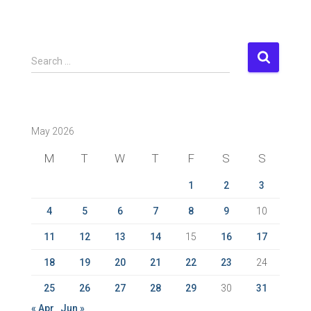
S
Search …
e
a
r
c
May 2026
h
f
M
T
W
T
F
S
S
o
r
1
2
3
:
4
5
6
7
8
9
10
11
12
13
14
15
16
17
18
19
20
21
22
23
24
25
26
27
28
29
30
31
« Apr
Jun »