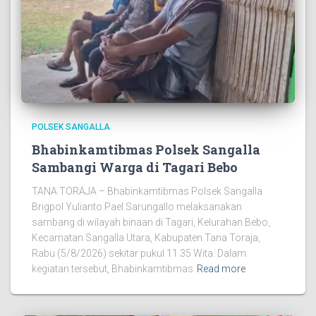
POLSEK SANGALLA
Bhabinkamtibmas Polsek Sangalla
Sambangi Warga di Tagari Bebo
TANA TORAJA – Bhabinkamtibmas Polsek Sangalla
Brigpol Yulianto Pael Sarungallo melaksanakan
sambang di wilayah binaan di Tagari, Kelurahan Bebo,
Kecamatan Sangalla Utara, Kabupaten Tana Toraja,
Rabu (5/8/2026) sekitar pukul 11.35 Wita. Dalam
kegiatan tersebut, Bhabinkamtibmas
Read more