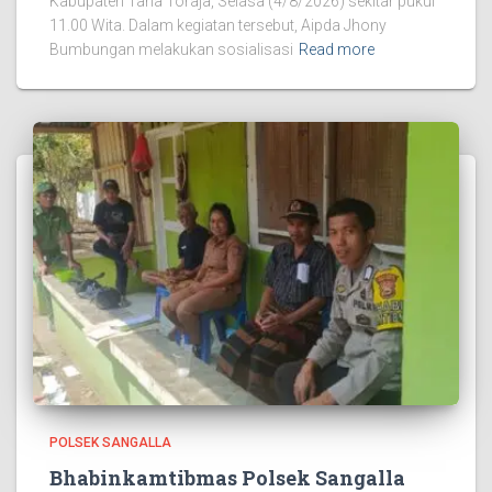
Kabupaten Tana Toraja, Selasa (4/8/2026) sekitar pukul
11.00 Wita. Dalam kegiatan tersebut, Aipda Jhony
Bumbungan melakukan sosialisasi
Read more
POLSEK SANGALLA
Bhabinkamtibmas Polsek Sangalla