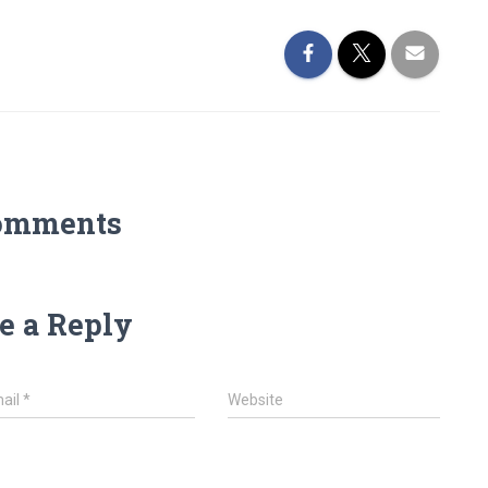
omments
e a Reply
ail
*
Website