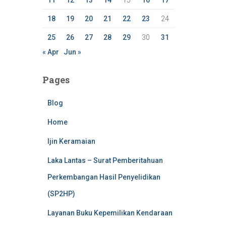
11
12
13
14
15
16
17
18
19
20
21
22
23
24
25
26
27
28
29
30
31
« Apr
Jun »
Pages
Blog
Home
Ijin Keramaian
Laka Lantas – Surat Pemberitahuan
Perkembangan Hasil Penyelidikan
(SP2HP)
Layanan Buku Kepemilikan Kendaraan