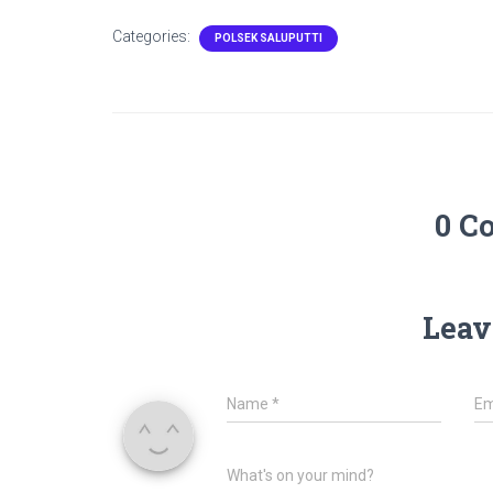
Categories:
POLSEK SALUPUTTI
0 C
Leav
Name
*
Em
What's on your mind?