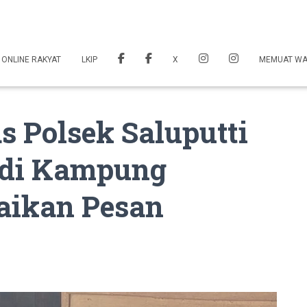
 ONLINE RAKYAT
LKIP
X
MEMUAT W
 Polsek Saluputti
di Kampung
aikan Pesan