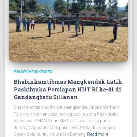
POLSEK MENGKENDEK
Bhabinkamtibmas Mengkendek Latih
Paskibraka Persiapan HUT RI ke-81 di
Gandangbatu Sillanan
Bhabinkamtibmas Polsek Mengkendek Bripka Martono
Tajo memberikan pelatihan kepada peserta Paskibraka
dari siswa SMAN 9 dan SMKN 2 Tana Toraja pada
Jumat, 7 Agustus 2026 pukul 08.00 Wita di Lapangan
Sepak Bola Buntu, Kelurahan Benteng
Read more