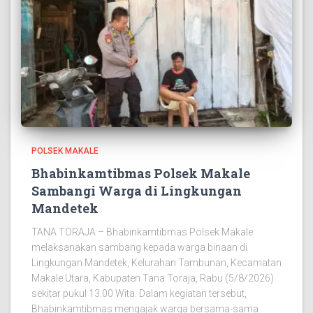
POLSEK MAKALE
Bhabinkamtibmas Polsek Makale
Sambangi Warga di Lingkungan
Mandetek
TANA TORAJA – Bhabinkamtibmas Polsek Makale
melaksanakan sambang kepada warga binaan di
Lingkungan Mandetek, Kelurahan Tambunan, Kecamatan
Makale Utara, Kabupaten Tana Toraja, Rabu (5/8/2026)
sekitar pukul 13.00 Wita. Dalam kegiatan tersebut,
Bhabinkamtibmas mengajak warga bersama-sama