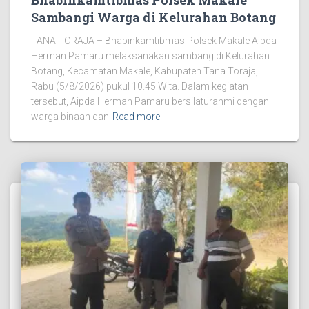
Sambangi Warga di Kelurahan Botang
TANA TORAJA – Bhabinkamtibmas Polsek Makale Aipda
Herman Pamaru melaksanakan sambang di Kelurahan
Botang, Kecamatan Makale, Kabupaten Tana Toraja,
Rabu (5/8/2026) pukul 10.45 Wita. Dalam kegiatan
tersebut, Aipda Herman Pamaru bersilaturahmi dengan
warga binaan dan
Read more