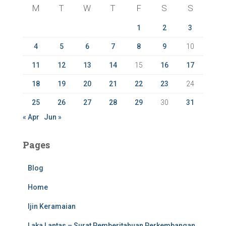
f
M
T
W
T
F
S
S
o
r
1
2
3
:
4
5
6
7
8
9
10
11
12
13
14
15
16
17
18
19
20
21
22
23
24
25
26
27
28
29
30
31
« Apr
Jun »
Pages
Blog
Home
Ijin Keramaian
Laka Lantas – Surat Pemberitahuan Perkembangan