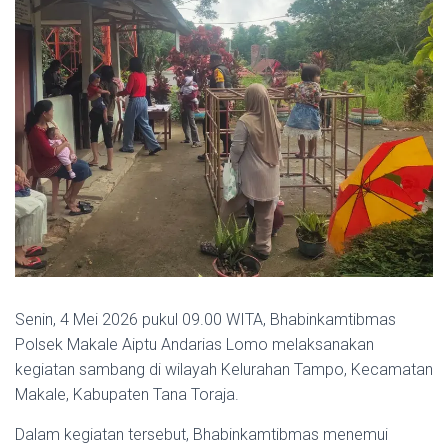
Senin, 4 Mei 2026 pukul 09.00 WITA, Bhabinkamtibmas
Polsek Makale Aiptu Andarias Lomo melaksanakan
kegiatan sambang di wilayah Kelurahan Tampo, Kecamatan
Makale, Kabupaten Tana Toraja.
Dalam kegiatan tersebut, Bhabinkamtibmas menemui