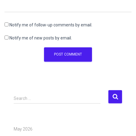
Notify me of follow-up comments by email.
Notify me of new posts by email.
S
Search …
e
a
r
c
May 2026
h