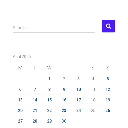
S
Search …
e
a
r
c
April 2026
h
f
M
T
W
T
F
S
S
o
r
1
2
3
4
5
:
6
7
8
9
10
11
12
13
14
15
16
17
18
19
20
21
22
23
24
25
26
27
28
29
30