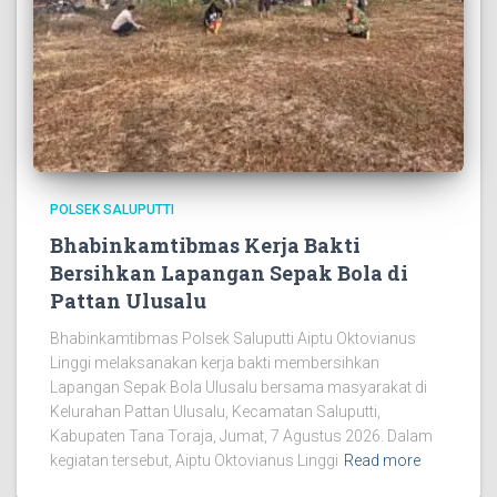
POLSEK SALUPUTTI
Bhabinkamtibmas Kerja Bakti
Bersihkan Lapangan Sepak Bola di
Pattan Ulusalu
Bhabinkamtibmas Polsek Saluputti Aiptu Oktovianus
Linggi melaksanakan kerja bakti membersihkan
Lapangan Sepak Bola Ulusalu bersama masyarakat di
Kelurahan Pattan Ulusalu, Kecamatan Saluputti,
Kabupaten Tana Toraja, Jumat, 7 Agustus 2026. Dalam
kegiatan tersebut, Aiptu Oktovianus Linggi
Read more