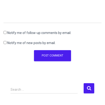
Notify me of follow-up comments by email.
Notify me of new posts by email.
S
Search …
e
a
r