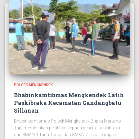
POLSEK MENGKENDEK
Bhabinkamtibmas Mengkendek Latih
Paskibraka Kecamatan Gandangbatu
Sillanan
Bhabinkamtibmas Polsek Mengkendek Bripka Martono
Tajo memberikan pelatihan kepada peserta paskibraka
dari SMAN 9 Tana Toraja dan SMKN 2 Tana Toraja di