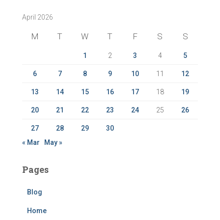
c
April 2026
h
f
M
T
W
T
F
S
S
o
r
1
2
3
4
5
:
6
7
8
9
10
11
12
13
14
15
16
17
18
19
20
21
22
23
24
25
26
27
28
29
30
« Mar
May »
Pages
Blog
Home