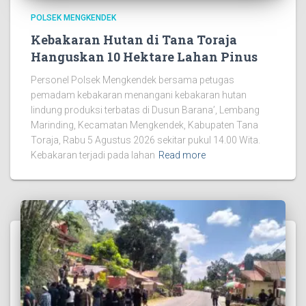
POLSEK MENGKENDEK
Kebakaran Hutan di Tana Toraja
Hanguskan 10 Hektare Lahan Pinus
Personel Polsek Mengkendek bersama petugas
pemadam kebakaran menangani kebakaran hutan
lindung produksi terbatas di Dusun Barana’, Lembang
Marinding, Kecamatan Mengkendek, Kabupaten Tana
Toraja, Rabu 5 Agustus 2026 sekitar pukul 14.00 Wita.
Kebakaran terjadi pada lahan
Read more