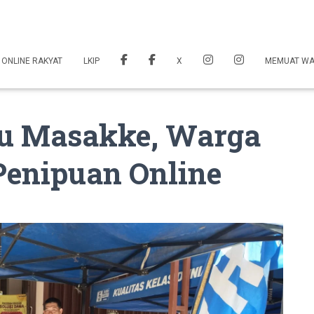
 ONLINE RAKYAT
LKIP
X
MEMUAT W
tu Masakke, Warga
Penipuan Online