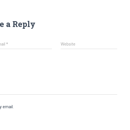
e a Reply
ail
*
Website
y email.