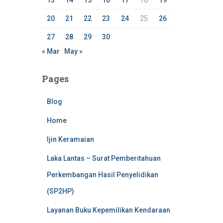
13
14
15
16
17
18
19
20
21
22
23
24
25
26
27
28
29
30
« Mar
May »
Pages
Blog
Home
Ijin Keramaian
Laka Lantas – Surat Pemberitahuan
Perkembangan Hasil Penyelidikan
(SP2HP)
Layanan Buku Kepemilikan Kendaraan