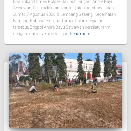
Bhabinkamtibmas Polsek Saluputti Brigpol Andre Bayu
Setyawan, S.H. melaksanakan kegiatan sambang pada
Jumat, 7 Agustus 2026 di Lembang Se’seng, Kecamatan
Bittuang, Kabupaten Tana Toraja. Dalam kegiatan
tersebut, Brigpol Andre Bayu Setyawan bersilaturahmi
dengan masyarakat sekaligus
Read more