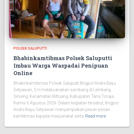
POLSEK SALUPUTTI
Bhabinkamtibmas Polsek Saluputti
Imbau Warga Waspadai Penipuan
Online
Bhabinkamtibmas Polsek Saluputti Brigpol Andre Bayu
Setyawan, S.H melaksanakan sambang di Lembang
Se’seng, Kecamatan Bittuang, Kabupaten Tana Toraja,
Kamis 6 Agustus 2026. Dalam kegiatan tersebut, Brigpol
Andre Bayu Setyawan menyampaikan pesan-pesan
kamtibmas kepada masyarakat serta
Read more