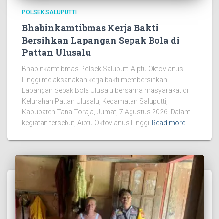
POLSEK SALUPUTTI
Bhabinkamtibmas Kerja Bakti
Bersihkan Lapangan Sepak Bola di
Pattan Ulusalu
Bhabinkamtibmas Polsek Saluputti Aiptu Oktovianus
Linggi melaksanakan kerja bakti membersihkan
Lapangan Sepak Bola Ulusalu bersama masyarakat di
Kelurahan Pattan Ulusalu, Kecamatan Saluputti,
Kabupaten Tana Toraja, Jumat, 7 Agustus 2026. Dalam
kegiatan tersebut, Aiptu Oktovianus Linggi
Read more