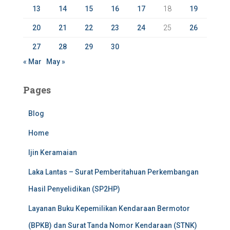
13
14
15
16
17
18
19
20
21
22
23
24
25
26
27
28
29
30
« Mar
May »
Pages
Blog
Home
Ijin Keramaian
Laka Lantas – Surat Pemberitahuan Perkembangan
Hasil Penyelidikan (SP2HP)
Layanan Buku Kepemilikan Kendaraan Bermotor
(BPKB) dan Surat Tanda Nomor Kendaraan (STNK)