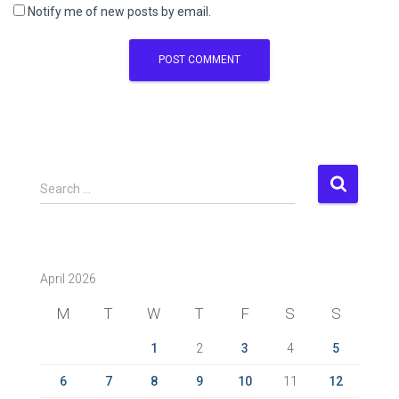
Notify me of new posts by email.
S
Search …
e
a
r
c
April 2026
h
f
M
T
W
T
F
S
S
o
r
1
2
3
4
5
:
6
7
8
9
10
11
12