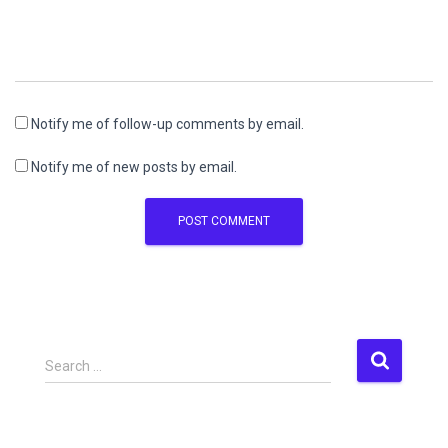
Notify me of follow-up comments by email.
Notify me of new posts by email.
S
Search …
e
a
r
c