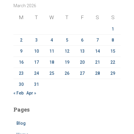
March 2026
h
f
M
T
W
T
F
S
S
o
r
1
:
2
3
4
5
6
7
8
9
10
11
12
13
14
15
16
17
18
19
20
21
22
23
24
25
26
27
28
29
30
31
« Feb
Apr »
Pages
Blog